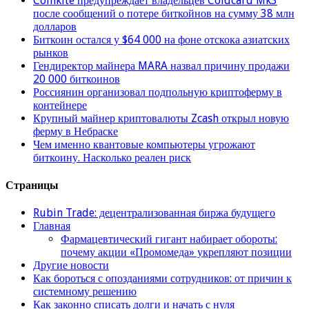
Coinkite предупреждает владельцев Coldcard Mk3
после сообщений о потере биткойнов на сумму 38 млн
долларов
Биткоин остался у $64 000 на фоне отскока азиатских
рынков
Гендиректор майнера MARA назвал причину продажи
20 000 биткоинов
Россиянин организовал подпольную криптоферму в
контейнере
Крупный майнер криптовалюты Zcash открыл новую
ферму в Небраске
Чем именно квантовые компьютеры угрожают
биткоину. Насколько реален риск
Страницы
Rubin Trade: децентрализованная биржа будущего
Главная
Фармацевтический гигант набирает обороты:
почему акции «Промомеда» укрепляют позиции
Другие новости
Как бороться с опозданиями сотрудников: от причин к
системному решению
Как законно списать долги и начать с нуля