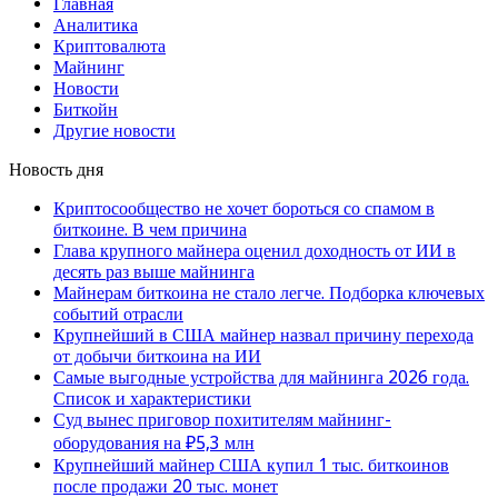
Главная
Аналитика
Криптовалюта
Майнинг
Новости
Биткойн
Другие новости
Новость дня
Криптосообщество не хочет бороться со спамом в
биткоине. В чем причина
Глава крупного майнера оценил доходность от ИИ в
десять раз выше майнинга
Майнерам биткоина не стало легче. Подборка ключевых
событий отрасли
Крупнейший в США майнер назвал причину перехода
от добычи биткоина на ИИ
Самые выгодные устройства для майнинга 2026 года.
Список и характеристики
Суд вынес приговор похитителям майнинг-
оборудования на ₽5,3 млн
Крупнейший майнер США купил 1 тыс. биткоинов
после продажи 20 тыс. монет