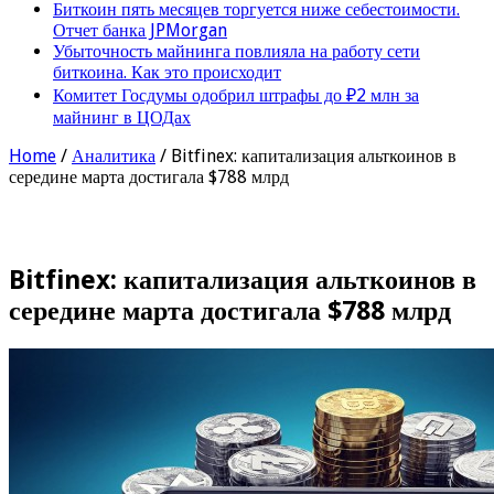
Биткоин пять месяцев торгуется ниже себестоимости.
Отчет банка JPMorgan
Убыточность майнинга повлияла на работу сети
биткоина. Как это происходит
Комитет Госдумы одобрил штрафы до ₽2 млн за
майнинг в ЦОДах
Home
/
Аналитика
/
Bitfinex: капитализация альткоинов в
середине марта достигала $788 млрд
Bitfinex: капитализация альткоинов в
середине марта достигала $788 млрд