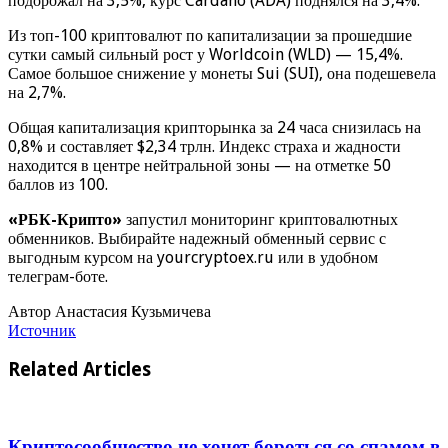
подорожал на 3,5%, курс Cardano (ADA) поднялся на 3,4%.
Из топ-100 криптовалют по капитализации за прошедшие
сутки самый сильный рост у Worldcoin (WLD) — 15,4%.
Самое большое снижение у монеты Sui (SUI), она подешевела
на 2,7%.
Общая капитализация крипторынка за 24 часа снизилась на
0,8% и составляет $2,34 трлн. Индекс страха и жадности
находится в центре нейтральной зоны — на отметке 50
баллов из 100.
«РБК-Крипто»
запустил мониторинг криптовалютных
обменников. Выбирайте надежный обменный сервис с
выгодным курсом на yourcryptoex.ru или в удобном
телеграм-боте.
Автор Анастасия Кузьмичева
Источник
Related Articles
Криптосообщество не хочет бороться со спамом в