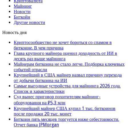
Криптовалюта
Майнинг
Новости
Биткойн
Другие новости
Новость дня
Криптосообщество не хочет бороться со спамом в
биткоине. В чем причина
Глава крупного майнера оценил доходность от ИИ в
десять раз выше майнинга
Майнерам биткоина не стало легче. Подборка ключевых
событий отрасли
Крупнейший в США майнер назвал причину перехода
от добычи биткоина на ИИ
Самые выгодные устройства для майнинга 2026 года.
Список и характеристики
Суд вынес приговор похитителям майнинг-
оборудования на ₽5,3 млн
Крупнейший майнер США купил 1 тыс. биткоинов
после продажи 20 тыс. монет
Биткоин пять месяцев торгуется ниже себестоимости.
Отчет банка JPMorgan