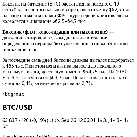
Боковик на биткоине (BTC) растянулся на неделю. С 19
сентября, после того как актив преодолел отметку $62,5 тыс.
на фоне снижения ставки ФРС, курс первой криптовалюты
колеблется в диапазоне $62,5–64,7 тыс.
Боковик (флэт, консолидация или накопление)
—
движение котировок в узком диапазоне в течение
определенного периода без существенного повышения или
понижения цены.
За последние семь дней биткоин дважды пытался подобраться
к $65 тыс. При этом цена актива выросла до локального
максимума осени, достигнув отметки $64,75 тыс. На 10:50
мск BTC торгуется по $63,7 тыс. Цена актива снизилась за
сутки на 0,1%, за неделю выросла на 2,7%.
rbc.group
BTC/USD
63 837 -120 (-0,19%) ОКХ Sep 26 12:06:01 1д 3д 1м 3м 1г
5л
Курс Ethereum (ETH) за последние 24 часа опустился на