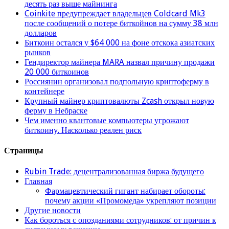
десять раз выше майнинга
Coinkite предупреждает владельцев Coldcard Mk3
после сообщений о потере биткойнов на сумму 38 млн
долларов
Биткоин остался у $64 000 на фоне отскока азиатских
рынков
Гендиректор майнера MARA назвал причину продажи
20 000 биткоинов
Россиянин организовал подпольную криптоферму в
контейнере
Крупный майнер криптовалюты Zcash открыл новую
ферму в Небраске
Чем именно квантовые компьютеры угрожают
биткоину. Насколько реален риск
Страницы
Rubin Trade: децентрализованная биржа будущего
Главная
Фармацевтический гигант набирает обороты:
почему акции «Промомеда» укрепляют позиции
Другие новости
Как бороться с опозданиями сотрудников: от причин к