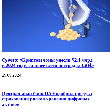
Cyvers: «Криптовзломы унесли $2,1 млрд
в 2024 году, сильнее всего пострадал CeFi»
29.09.2024
Центральный банк ОАЭ одобрил продукт
страхования рисков хранения цифровых
активов