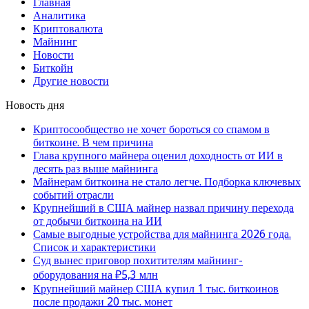
Главная
Аналитика
Криптовалюта
Майнинг
Новости
Биткойн
Другие новости
Новость дня
Криптосообщество не хочет бороться со спамом в
биткоине. В чем причина
Глава крупного майнера оценил доходность от ИИ в
десять раз выше майнинга
Майнерам биткоина не стало легче. Подборка ключевых
событий отрасли
Крупнейший в США майнер назвал причину перехода
от добычи биткоина на ИИ
Самые выгодные устройства для майнинга 2026 года.
Список и характеристики
Суд вынес приговор похитителям майнинг-
оборудования на ₽5,3 млн
Крупнейший майнер США купил 1 тыс. биткоинов
после продажи 20 тыс. монет