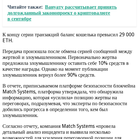
Читайте также:
Вануату рассчитывает принять
долгожданный законопроект о криптовалюте
в сентябре
К концу серии транзакций баланс кошелька превысил 29 000
ETH.
Передача произошла после обмена серией сообщений между
жертвой и злоумышленником. Первоначально жертва
предложила злоумышленнику оставить себе 10% средств в
качестве награды. Однако на момент публикации
злоумышленник вернул более 90% средств.
В отчете, приписываемом платформе безопасности блокчейна
Match Systems, платформа утверждала, что обнаружила
информацию, которая «усилила» позицию жертвы на
переговорах, подразумевая, что эксперты по безопасности
добились прогресса в определении того, кем был
злоумышленник.
Согласно отчету, компания Match Systems «провела
детальный анализ инцидента и выявила несколько
возможностей для усиления переговорной позиции для