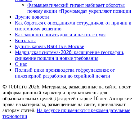
Фармацевтический гигант набирает обороты:
почему акции «Промомеда» укрепляют позиции
Другие новости
Как бороться с опозданиями сотрудников: от причин к
системному решению
Как законно списать долги и начать с нуля
Контакты
Купить кабель ВБбШв в Москве
Мадридская система-2026: расширение географии,
снижение пошлин и новые требования
О нас
Полный цикл производства гофроупаковки: от
инженерной разработки до серийной печати
© 10btc.ru 2026, Материалы, размещенные на сайте, носят
информационный характер и предназначены для
образовательных целей. Для детей старше 16 лет. Авторские
права на материалы, размещенные на сайте, принадлежат
авторам статей.
На ресурсе применяются рекомендательные
технологии