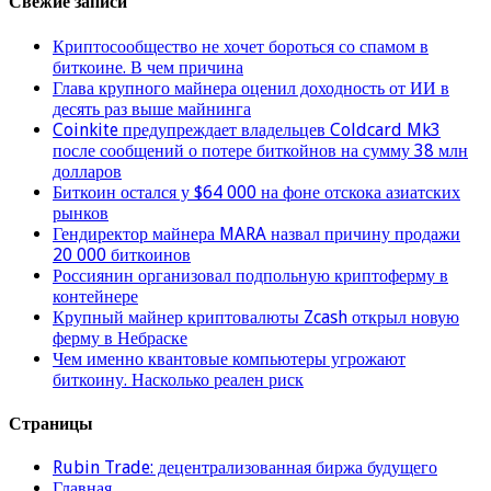
Свежие записи
Криптосообщество не хочет бороться со спамом в
биткоине. В чем причина
Глава крупного майнера оценил доходность от ИИ в
десять раз выше майнинга
Coinkite предупреждает владельцев Coldcard Mk3
после сообщений о потере биткойнов на сумму 38 млн
долларов
Биткоин остался у $64 000 на фоне отскока азиатских
рынков
Гендиректор майнера MARA назвал причину продажи
20 000 биткоинов
Россиянин организовал подпольную криптоферму в
контейнере
Крупный майнер криптовалюты Zcash открыл новую
ферму в Небраске
Чем именно квантовые компьютеры угрожают
биткоину. Насколько реален риск
Страницы
Rubin Trade: децентрализованная биржа будущего
Главная