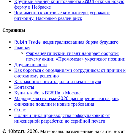
Крупный майнер криптовалюты Zcash открыл новую
ферму в Небраске
Чем именно квантовые компьютеры угрожают
биткоину. Насколько реален риск
Страницы
Rubin Trade: децентрализованная биржа будущего
Главная
Фармацевтический гигант набирает обороты:
почему акции «Промомеда» укрепляют позиции
Другие новости
Как бороться с опозданиями сотрудников: от причин к
системному решению
Как законно списать долги и начать с нуля
Контакты
Купить кабель ВБбШв в Москве
Мадридская система-2026: расширение географии,
снижение пошлин и новые требования
О нас
Полный цикл производства гофроупаковки: от
инженерной разработки до серийной печати
© 10btc.ru 2026, Материалы, размещенные на сайте, носят