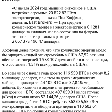
«С начала 2024 года майнинг биткоинов в США
потреблял огромные 20 822,62 ГВтч
электроэнергии, — сказал Пол Хоффман,
аналитик Best Brokers. — При среднем
коммерческом тарифе на электроэнергию в 0,1281
доллара за киловатт-час по состоянию на февраль
это составляет расходы в размере
2 667 378 196,47 доллара».
Хоффман далее пояснил, что «это количество энергии могло
бы зарядить каждый электромобиль в США 87,52 раза или
обеспечить энергией 1 983 107 домохозяйств в течение года,
что составляет 1,51% всех домохозяйств в США».
Во всем мире с начала года добыто 116 550 BTC на сумму 8,2
миллиарда долларов, при этом на долю американских
майнеров приходится 44 102 BTC или 37,84% мировой
добычи. До халвинга в апреле электричество, необходимое
для добычи 1 BTC, составляло 407 059,01 киловатт-час
(кВтч) и стоило около 52 144,26 долларов США. После
халвинга для добычи 1 BTC требуется 862 635,55 кВтч
электроэнергии, что обходится примерно в 110 503,61
доллара США по средним коммерческим курсам.