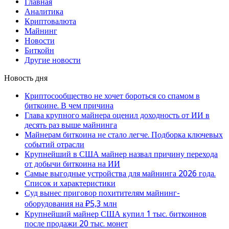
Главная
Аналитика
Криптовалюта
Майнинг
Новости
Биткойн
Другие новости
Новость дня
Криптосообщество не хочет бороться со спамом в
биткоине. В чем причина
Глава крупного майнера оценил доходность от ИИ в
десять раз выше майнинга
Майнерам биткоина не стало легче. Подборка ключевых
событий отрасли
Крупнейший в США майнер назвал причину перехода
от добычи биткоина на ИИ
Самые выгодные устройства для майнинга 2026 года.
Список и характеристики
Суд вынес приговор похитителям майнинг-
оборудования на ₽5,3 млн
Крупнейший майнер США купил 1 тыс. биткоинов
после продажи 20 тыс. монет