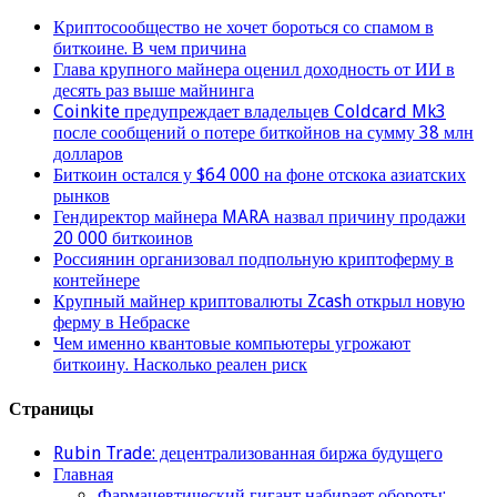
Криптосообщество не хочет бороться со спамом в
биткоине. В чем причина
Глава крупного майнера оценил доходность от ИИ в
десять раз выше майнинга
Coinkite предупреждает владельцев Coldcard Mk3
после сообщений о потере биткойнов на сумму 38 млн
долларов
Биткоин остался у $64 000 на фоне отскока азиатских
рынков
Гендиректор майнера MARA назвал причину продажи
20 000 биткоинов
Россиянин организовал подпольную криптоферму в
контейнере
Крупный майнер криптовалюты Zcash открыл новую
ферму в Небраске
Чем именно квантовые компьютеры угрожают
биткоину. Насколько реален риск
Страницы
Rubin Trade: децентрализованная биржа будущего
Главная
Фармацевтический гигант набирает обороты: