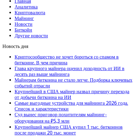
Главная
Аналитика
Криптовалюта
Майнинг
Новости
Биткойн
Другие новости
Новость дня
Криптосообщество не хочет бороться со спамом в
биткоине. В чем причина
Глава крупного майнера оценил доходность от ИИ в
десять раз выше майнинга
Майнерам биткоина не стало легче. Подборка ключевых
событий отрасли
Крупнейший в США майнер назвал причину перехода
от добычи биткоина на ИИ
Самые выгодные устройства для майнинга 2026 года.
Список и характеристики
Суд вынес приговор похитителям майнинг-
оборудования на ₽5,3 млн
Крупнейший майнер США купил 1 тыс. биткоинов
после продажи 20 тыс. монет