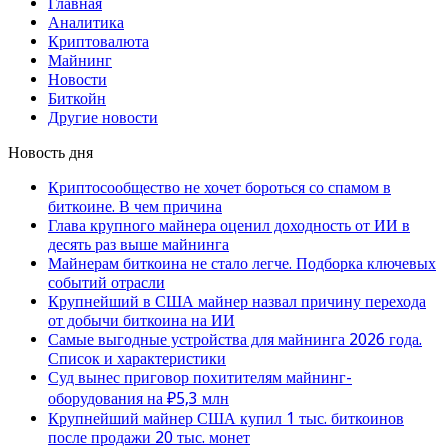
Главная
Аналитика
Криптовалюта
Майнинг
Новости
Биткойн
Другие новости
Новость дня
Криптосообщество не хочет бороться со спамом в
биткоине. В чем причина
Глава крупного майнера оценил доходность от ИИ в
десять раз выше майнинга
Майнерам биткоина не стало легче. Подборка ключевых
событий отрасли
Крупнейший в США майнер назвал причину перехода
от добычи биткоина на ИИ
Самые выгодные устройства для майнинга 2026 года.
Список и характеристики
Суд вынес приговор похитителям майнинг-
оборудования на ₽5,3 млн
Крупнейший майнер США купил 1 тыс. биткоинов
после продажи 20 тыс. монет