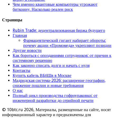
Чем именно квантовые компьютеры угрожают
биткоину. Насколько реален риск
Страницы
Rubin Trade: децентрализованная биржа будущего
Главная
Фармацевтический гигант набирает обороты:
почему акции «Промомеда» укрепляют позиции
Другие новости
Как бороться с опозданиями сотрудников: от причин к
системному решению
Как законно списать долги и начать с нуля
Контакты
Купить кабель ВБбШв в Москве
Мадридская система-2026: расширение географии,
снижение пошлин и новые требования
О нас
Полный цикл производства гофроупаковки: от
инженерной разработки до серийной печати
© 10btc.ru 2026, Материалы, размещенные на сайте, носят
информационный характер и предназначены для