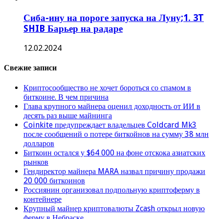
Сиба-ину на пороге запуска на Луну;1. 3T
SHIB Барьер на радаре
12.02.2024
Свежие записи
Криптосообщество не хочет бороться со спамом в
биткоине. В чем причина
Глава крупного майнера оценил доходность от ИИ в
десять раз выше майнинга
Coinkite предупреждает владельцев Coldcard Mk3
после сообщений о потере биткойнов на сумму 38 млн
долларов
Биткоин остался у $64 000 на фоне отскока азиатских
рынков
Гендиректор майнера MARA назвал причину продажи
20 000 биткоинов
Россиянин организовал подпольную криптоферму в
контейнере
Крупный майнер криптовалюты Zcash открыл новую
ферму в Небраске