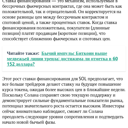
Ставка финансирования — это механизм, используемый в
бессрочных фьючерсных контрактах, где она может быть как
положительной, так и отрицательной. Он корректируется на
основе разницы цен между бессрочным контрактом и
спотовой ценой, а также процентных ставок. Когда ставка
финансирования положительна, покупатели (длинные
позиции) платят продавцам (короткие позиции), что
способствует сближению фьючерсных и спотовых цен.
Читайте также:
Бычий импульс Биткоин выше
медвежьей линии тренда: достижима ли отметка в 60
152 доллара?
Этот рост ставки финансирования для SOL предполагает, что
все больше трейдеров делают ставку на будущее повышение
курса токена, ожидая более высоких цен в ближайшие недели.
Поскольку Солана сохраняет свою текущую поддержку и
демонстрирует сильные фундаментальные показатели рынка,
потенциал значительного роста остается высоким. Инвесторы
сейчас внимательно наблюдают, сможет ли Солана
преодолеть следующие уровни сопротивления и подтвердить
начало новой бычьей фазы.