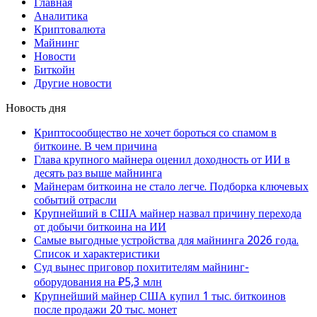
Главная
Аналитика
Криптовалюта
Майнинг
Новости
Биткойн
Другие новости
Новость дня
Криптосообщество не хочет бороться со спамом в
биткоине. В чем причина
Глава крупного майнера оценил доходность от ИИ в
десять раз выше майнинга
Майнерам биткоина не стало легче. Подборка ключевых
событий отрасли
Крупнейший в США майнер назвал причину перехода
от добычи биткоина на ИИ
Самые выгодные устройства для майнинга 2026 года.
Список и характеристики
Суд вынес приговор похитителям майнинг-
оборудования на ₽5,3 млн
Крупнейший майнер США купил 1 тыс. биткоинов
после продажи 20 тыс. монет