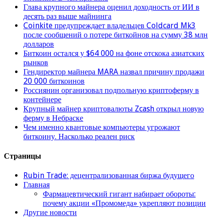
Глава крупного майнера оценил доходность от ИИ в
десять раз выше майнинга
Coinkite предупреждает владельцев Coldcard Mk3
после сообщений о потере биткойнов на сумму 38 млн
долларов
Биткоин остался у $64 000 на фоне отскока азиатских
рынков
Гендиректор майнера MARA назвал причину продажи
20 000 биткоинов
Россиянин организовал подпольную криптоферму в
контейнере
Крупный майнер криптовалюты Zcash открыл новую
ферму в Небраске
Чем именно квантовые компьютеры угрожают
биткоину. Насколько реален риск
Страницы
Rubin Trade: децентрализованная биржа будущего
Главная
Фармацевтический гигант набирает обороты:
почему акции «Промомеда» укрепляют позиции
Другие новости