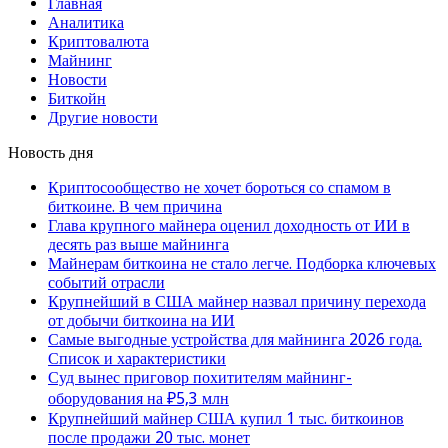
Главная
Аналитика
Криптовалюта
Майнинг
Новости
Биткойн
Другие новости
Новость дня
Криптосообщество не хочет бороться со спамом в
биткоине. В чем причина
Глава крупного майнера оценил доходность от ИИ в
десять раз выше майнинга
Майнерам биткоина не стало легче. Подборка ключевых
событий отрасли
Крупнейший в США майнер назвал причину перехода
от добычи биткоина на ИИ
Самые выгодные устройства для майнинга 2026 года.
Список и характеристики
Суд вынес приговор похитителям майнинг-
оборудования на ₽5,3 млн
Крупнейший майнер США купил 1 тыс. биткоинов
после продажи 20 тыс. монет