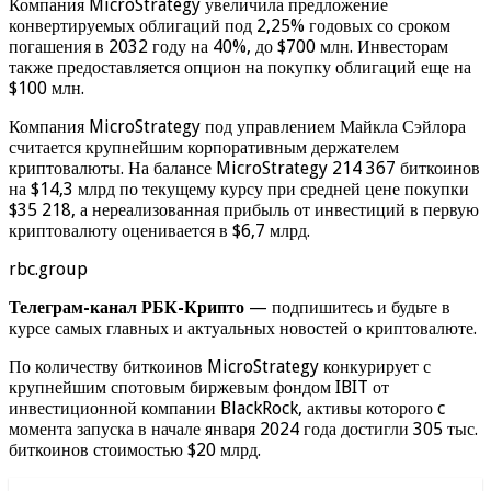
Компания MicroStrategy увеличила предложение
конвертируемых облигаций под 2,25% годовых со сроком
погашения в 2032 году на 40%, до $700 млн. Инвесторам
также предоставляется опцион на покупку облигаций еще на
$100 млн.
Компания MicroStrategy под управлением Майкла Сэйлора
считается крупнейшим корпоративным держателем
криптовалюты. На балансе MicroStrategy 214 367 биткоинов
на $14,3 млрд по текущему курсу при средней цене покупки
$35 218, а нереализованная прибыль от инвестиций в первую
криптовалюту оценивается в $6,7 млрд.
rbc.group
Телеграм-канал РБК-Крипто
— подпишитесь и будьте в
курсе самых главных и актуальных новостей о криптовалюте.
По количеству биткоинов MicroStrategy конкурирует с
крупнейшим спотовым биржевым фондом IBIT от
инвестиционной компании BlackRock, активы которого c
момента запуска в начале января 2024 года достигли 305 тыс.
биткоинов стоимостью $20 млрд.