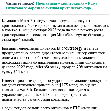
Читайте также:
Пропавшая «криптоквина» Ружа
Игнатова заморозила активы британского суда
Компания MicroStrategy начала регулярно покупать
криптовалюту более трех лет назад и долгое время находилась
в убытке. В конце октября 2023 года на фоне резкого роста
крипторынка торговая позиция MicroStrategy по биткоину
стала прибыльной.
Бывший генеральный директор MicroStrategy, а теперь
председатель ее совета директоров Майкл Сэйлор считается
одним из известных биткоин-энтузиастов, и компания
продолжает активно накапливать монеты. Лишь однажды, в
декабре 2022 года, MicroStrategy продала 708 биткоинов на
сумму $11 млн.
Инвестиционные фонды, государства и компании совокупно
владеют биткоином примерно на $175 млрд, по оценке
компании VanEck. Больше всего монет находится в
управлении различных ETF и на подконтрольных
правительству разных стран кошельках.
Среди фондов больше всего биткоинов у ETF компаний