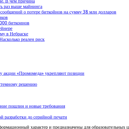
не. В чем причина
ть раз выше майнинга
 сообщений о потере биткойнов на сумму 38 млн долларов
нков
 000 биткоинов
ейнере
му в Небраске
Насколько реален риск
му акции «Промомеда» укрепляют позиции
системному решению
ение пошлин и новые требования
й разработки до серийной печати
ормационный характер и предназначены для образовательных цел