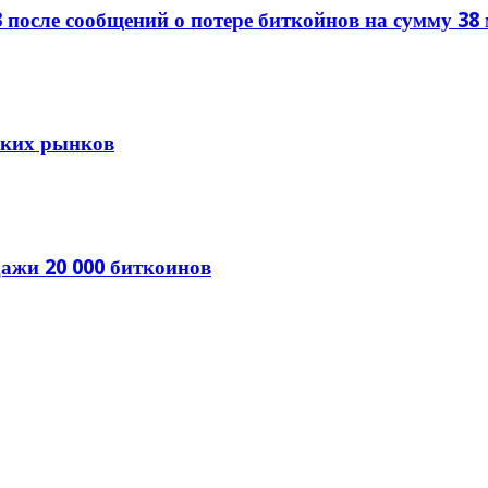
 после сообщений о потере биткойнов на сумму 38
тских рынков
ажи 20 000 биткоинов