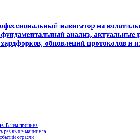
офессиональный навигатор на волатил
и фундаментальный анализ, актуальные 
 хардфорков, обновлений протоколов и и
не. В чем причина
ть раз выше майнинга
событий отрасли