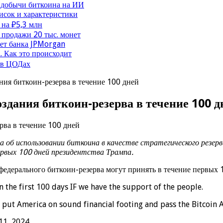
 добычи биткоина на ИИ
исок и характеристики
 на ₽5,3 млн
продажи 20 тыс. монет
чет банка JPMorgan
. Как это происходит
 в ЦОДах
ия биткоин-резерва в течение 100 дней
здания биткоин-резерва в течение 100 д
 об использовании биткоина в качестве стратегического резер
рвых 100 дней президентства Трампа.
федерального биткоин-резерва могут принять в течение первых 1
n the first 100 days IF we have the support of the people.
’s put America on sound financial footing and pass the Bitcoin A
11, 2024