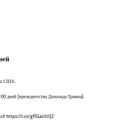
ней
ва США.
00 дней [президентства Дональда Трампа].
ct! https://t.co/gPIGaUtiQZ