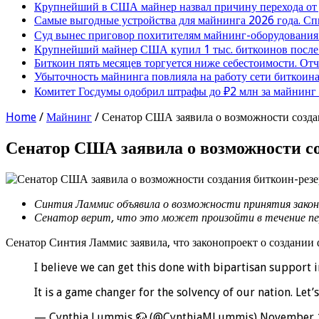
Крупнейший в США майнер назвал причину перехода от
Самые выгодные устройства для майнинга 2026 года. Сп
Суд вынес приговор похитителям майнинг-оборудования
Крупнейший майнер США купил 1 тыс. биткоинов после 
Биткоин пять месяцев торгуется ниже себестоимости. От
Убыточность майнинга повлияла на работу сети биткоина
Комитет Госдумы одобрил штрафы до ₽2 млн за майнинг
Home
/
Майнинг
/
Сенатор США заявила о возможности создан
Сенатор США заявила о возможности со
Синтия Ламмис объявила о возможности принятия закона
Сенатор верит, что это может произойти в течение пе
Сенатор Синтия Ламмис заявила, что законопроект о создании 
I believe we can get this done with bipartisan support i
It is a game changer for the solvency of our nation. Let
— Cynthia Lummis 🦬 (@CynthiaMLummis) November 