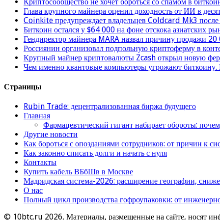
Криптосообщество не хочет бороться со спамом в биткои
Глава крупного майнера оценил доходность от ИИ в деся
Coinkite предупреждает владельцев Coldcard Mk3 после
Биткоин остался у $64 000 на фоне отскока азиатских ры
Гендиректор майнера MARA назвал причину продажи 20
Россиянин организовал подпольную криптоферму в конт
Крупный майнер криптовалюты Zcash открыл новую фер
Чем именно квантовые компьютеры угрожают биткоину. 
Страницы
Rubin Trade: децентрализованная биржа будущего
Главная
Фармацевтический гигант набирает обороты: поче
Другие новости
Как бороться с опозданиями сотрудников: от причин к 
Как законно списать долги и начать с нуля
Контакты
Купить кабель ВБбШв в Москве
Мадридская система-2026: расширение географии, сниж
О нас
Полный цикл производства гофроупаковки: от инженерно
© 10btc.ru 2026, Материалы, размещенные на сайте, носят инф