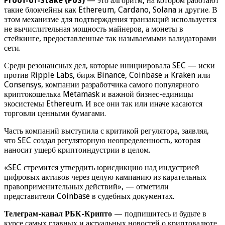
Proof-of-Stake (PoS)
— это алгоритм, на котором работают
такие блокчейны как Ethereum, Cardano, Solana и другие. В
этом механизме для подтверждения транзакций используется
не вычислительная мощность майнеров, а монеты в
стейкинге, предоставленные так называемыми валидаторами
сети.
Среди резонансных дел, которые инициировала SEC — иски
против Ripple Labs, бирж Binance, Coinbase и Kraken или
Consensys, компании разработчика самого популярного
криптокошелька Metamask и важной бизнес-единицы
экосистемы Ethereum. И все они так или иначе касаются
торговли ценными бумагами.
Часть компаний выступила с критикой регулятора, заявляя,
что SEC создал регуляторную неопределенность, которая
наносит ущерб криптоиндустрии в целом.
«SEC стремится утвердить юрисдикцию над индустрией
цифровых активов через целую кампанию из карательных
правоприменительных действий», — отметили
представители Coinbase в судебных документах.
Телеграм-канал РБК-Крипто
— подпишитесь и будьте в
курсе самых главных и актуальных новостей о криптовалюте