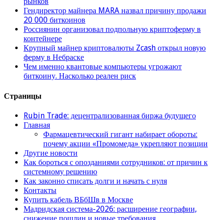
рынков
Гендиректор майнера MARA назвал причину продажи
20 000 биткоинов
Россиянин организовал подпольную криптоферму в
контейнере
Крупный майнер криптовалюты Zcash открыл новую
ферму в Небраске
Чем именно квантовые компьютеры угрожают
биткоину. Насколько реален риск
Страницы
Rubin Trade: децентрализованная биржа будущего
Главная
Фармацевтический гигант набирает обороты:
почему акции «Промомеда» укрепляют позиции
Другие новости
Как бороться с опозданиями сотрудников: от причин к
системному решению
Как законно списать долги и начать с нуля
Контакты
Купить кабель ВБбШв в Москве
Мадридская система-2026: расширение географии,
снижение пошлин и новые требования