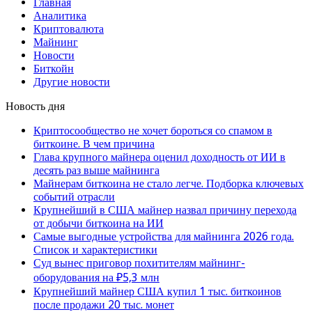
Главная
Аналитика
Криптовалюта
Майнинг
Новости
Биткойн
Другие новости
Новость дня
Криптосообщество не хочет бороться со спамом в
биткоине. В чем причина
Глава крупного майнера оценил доходность от ИИ в
десять раз выше майнинга
Майнерам биткоина не стало легче. Подборка ключевых
событий отрасли
Крупнейший в США майнер назвал причину перехода
от добычи биткоина на ИИ
Самые выгодные устройства для майнинга 2026 года.
Список и характеристики
Суд вынес приговор похитителям майнинг-
оборудования на ₽5,3 млн
Крупнейший майнер США купил 1 тыс. биткоинов
после продажи 20 тыс. монет