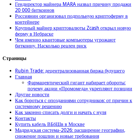
Гендиректор майнера MARA назвал причину продажи
20 000 биткоинов
Россиянин организовал подпольную криптоферму в
контейнере
Крупный майнер криптовалюты Zcash открыл новую
ферму в Небраске
Чем именно квантовые компьютеры угрожают
биткоину. Насколько реален риск
Страницы
Rubin Trade: децентрализованная биржа будущего
Главная
Фармацевтический гигант набирает обороты:
почему акции «Промомеда» укрепляют позиции
Другие новости
Как бороться с опозданиями сотрудников: от причин к
системному решению
Как законно списать долги и начать с нуля
Контакты
Купить кабель ВБбШв в Москве
Мадридская система-2026: расширение географии,
снижение пошлин и новые требования