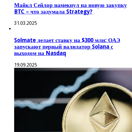
Майкл Сейлор намекнул на новую закупку
BTC – что задумала Strategy?
31.03.2025
Solmate делает ставку на $300 млн: ОАЭ
запускают первый валидатор Solana с
выходом на Nasdaq
19.09.2025