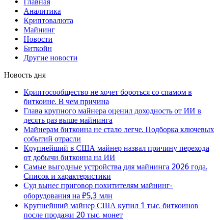
Главная
Аналитика
Криптовалюта
Майнинг
Новости
Биткойн
Другие новости
Новость дня
Криптосообщество не хочет бороться со спамом в
биткоине. В чем причина
Глава крупного майнера оценил доходность от ИИ в
десять раз выше майнинга
Майнерам биткоина не стало легче. Подборка ключевых
событий отрасли
Крупнейший в США майнер назвал причину перехода
от добычи биткоина на ИИ
Самые выгодные устройства для майнинга 2026 года.
Список и характеристики
Суд вынес приговор похитителям майнинг-
оборудования на ₽5,3 млн
Крупнейший майнер США купил 1 тыс. биткоинов
после продажи 20 тыс. монет