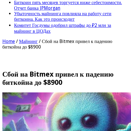
Биткоин пять месяцев торгуется ниже себестоимости.
Отчет банка JPMorgan
Убыточность майнинга повлияла на работу сети
биткоина. Как это происходит
Комитет Госдумы одобрил штрафы до ₽2 млн за
майнинг в ЦОДах
Home
/
Майнинг
/
Сбой на Bitmex привел к падению
биткойна до $8900
Сбой на Bitmex привел к падению
биткойна до $8900