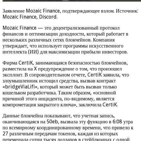
Заявление Mozaic Finance, подтверждающее взлом. Источник:
Mozaic Finance, Discord.
Mozaic Finance — это децентрализованный протокол
финансов и оптимизации доходности, который работает в
нескольких различных сетях блокчейнов. Компания
утверждает, что использует программы искусственного
интеллекта (ИИ) для максимизации прибыли инвесторов.
Фирма CertiK, занимающаяся безопасностью блокчейнов,
разместила на X предупреждение о том, что произошел
эксплоит. В сопроводительном отчете, CertiK заявила, что
злоумышленник истощил средства, вызвав контракт
«bridgeViaLifi», который может быть вызван только
кошельком разработчика. Таким образом, «основной
причиной этого инцидента, по-видимому, является
компрометация закрытого ключа», заключила CertiK.
Данные блокчейна показывают, что учетная запись,
оканчивающаяся на 50eb, вызвала эту функцию в 6:08 утра
по всемирному координированному времени, что привело к
27 различным передачам токенов, каждая из которых
перемещала сотни тысяч долларов в стейблкоинах с одной