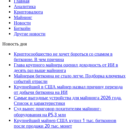
Главная
Аналитика
Криптовалюта
Майнинг
Новости
Биткойн
Другие новости
Новость дня
Криптосообщество не хочет бороться со спамом в
биткоине. В чем причина
Глава крупного майнера оценил доходность от ИИ в
десять раз выше майнинга
Майнерам биткоина не стало легче. Подборка ключевых
событий отрасли
Крупнейший в США майнер назвал причину перехода
от добычи биткоина на ИИ
Самые выгодные устройства для майнинга 2026 года.
Список и характеристики
Суд вынес приговор похитителям майнинг-
оборудования на ₽5,3 млн
Крупнейший майнер США купил 1 тыс. биткоинов
после продажи 20 тыс. монет