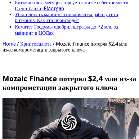
Биткоин пять месяцев торгуется ниже себестоимости.
Отчет банка JPMorgan
Убыточность майнинга повлияла на работу сети
биткоина. Как это происходит
Комитет Госдумы одобрил штрафы до ₽2 млн за
майнинг в ЦОДах
Home
/
Криптовалюта
/
Mozaic Finance потерял $2,4 млн
из‑за компрометации закрытого ключа
Mozaic Finance потерял $2,4 млн из‑за
компрометации закрытого ключа