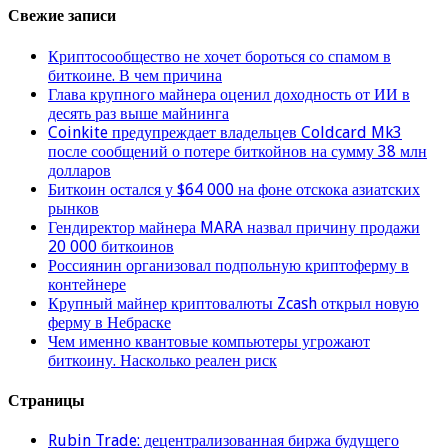
Свежие записи
Криптосообщество не хочет бороться со спамом в
биткоине. В чем причина
Глава крупного майнера оценил доходность от ИИ в
десять раз выше майнинга
Coinkite предупреждает владельцев Coldcard Mk3
после сообщений о потере биткойнов на сумму 38 млн
долларов
Биткоин остался у $64 000 на фоне отскока азиатских
рынков
Гендиректор майнера MARA назвал причину продажи
20 000 биткоинов
Россиянин организовал подпольную криптоферму в
контейнере
Крупный майнер криптовалюты Zcash открыл новую
ферму в Небраске
Чем именно квантовые компьютеры угрожают
биткоину. Насколько реален риск
Страницы
Rubin Trade: децентрализованная биржа будущего