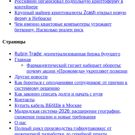
Россиянин организовал подпольную криптоферму в
контейнере
Крупный майнер криптовалюты Zcash открыл новую
ферму в Небраске
Чем именно квантовые компьютеры угрожают
биткоину. Насколько реален риск
Страницы
Rubin Trade: децентрализованная биржа будущего
Главная
Фармацевтический гигант набирает обороты:
почему акции «Промомеда» укрепляют позиции
Другие новости
Как бороться с опозданиями сотрудников: от причин к
системному решению
Как законно списать долги и начать с нуля
Контакты
Купить кабель ВБбШв в Москве
Мадридская система-2026: расширение географии,
снижение пошлин и новые требования
О нас
Полный цикл производства гофроупаковки: от
инженерной разработки до серийной печати