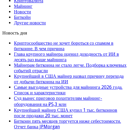
Криптовалюта
Майнинг
Новости
Биткойн
Другие новости
Новость дня
Криптосообщество не хочет бороться со спамом в
биткоине. В чем причина
Глава крупного майнера оценил доходность от ИИ в
десять раз выше майнинга
Майнерам биткоина не стало легче. Подборка ключевых
событий отрасли
Крупнейший в США майнер назвал причину перехода
от добычи биткоина на ИИ
Самые выгодные устройства для майнинга 2026 года.
Список и характеристики
Суд вынес приговор похитителям майнинг-
оборудования на ₽5,3 млн
Крупнейший майнер США купил 1 тыс. биткоинов
после продажи 20 тыс. монет
Биткоин пять месяцев торгуется ниже себестоимости.
Отчет банка JPMorgan