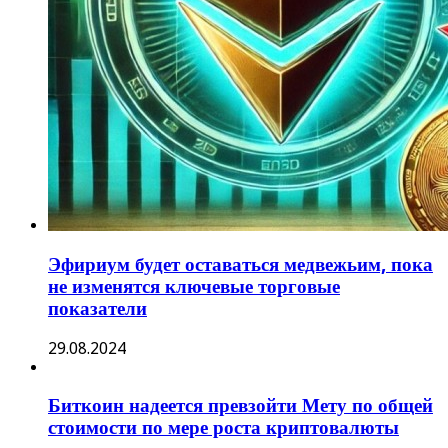
Эфириум будет оставаться медвежьим, пока
не изменятся ключевые торговые
показатели
29.08.2024
Биткоин надеется превзойти Мету по общей
стоимости по мере роста криптовалюты