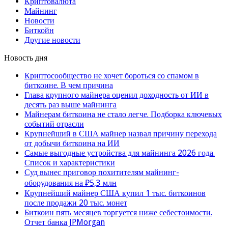
Криптовалюта
Майнинг
Новости
Биткойн
Другие новости
Новость дня
Криптосообщество не хочет бороться со спамом в
биткоине. В чем причина
Глава крупного майнера оценил доходность от ИИ в
десять раз выше майнинга
Майнерам биткоина не стало легче. Подборка ключевых
событий отрасли
Крупнейший в США майнер назвал причину перехода
от добычи биткоина на ИИ
Самые выгодные устройства для майнинга 2026 года.
Список и характеристики
Суд вынес приговор похитителям майнинг-
оборудования на ₽5,3 млн
Крупнейший майнер США купил 1 тыс. биткоинов
после продажи 20 тыс. монет
Биткоин пять месяцев торгуется ниже себестоимости.
Отчет банка JPMorgan