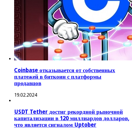
Coinbase отказывается от собственных
платежей в биткоин с платформы
продавцов
19.02.2024
USDT Tether достиг рекордной рыночной
капитализации в 120 миллиардов долларов,
что является сигналом Uptober