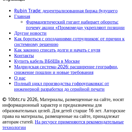
Rubin Trade: децентрализованная биржа будущего
Главная
Фармацевтический гигант набирает обороты:
почему акции «Промомеда» укрепляют позиции
Другие новости
Как бороться с опозданиями сотрудников: от причин к
системному решению
Как законно списать долги и начать с нуля
Контакты
Купить кабель ВБбШв в Москве
Мадридская система-2026: расширение географии,
снижение пошлин и новые требования
О нас
Полный цикл производства гофроупаковки: от
инженерной разработки до серийной печати
© 10btc.ru 2026, Материалы, размещенные на сайте, носят
информационный характер и предназначены для
образовательных целей. Для детей старше 16 лет. Авторские
права на материалы, размещенные на сайте, принадлежат
авторам статей.
На ресурсе применяются рекомендательные
технологии