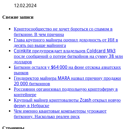
12.02.2024
Свежие записи
Криптосообщество не хочет бороться со спамом в
биткоине. В чем причина
Глава крупного майнера оценил доходность от ИИ в
десять раз выше майнинга
Coinkite предупреждает владельцев Coldcard Mk3
после сообщений о потере биткойнов на сумму 38 млн
долларов
Биткоин остался у $64 000 на фоне отскока азиатских
рынков
Гендиректор майнера MARA назвал причину продажи
20 000 биткоинов
Россиянин организовал подпольную криптоферму в
контейнере
Крупный майнер криптовалюты Zcash открыл новую
ферму в Небраске
Чем именно квантовые компьютеры угрожают
биткоину. Насколько реален риск
Страницы