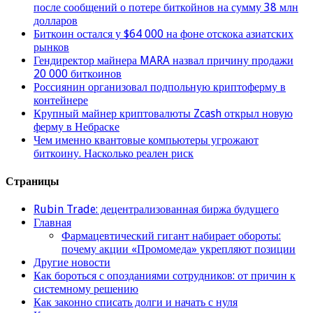
после сообщений о потере биткойнов на сумму 38 млн
долларов
Биткоин остался у $64 000 на фоне отскока азиатских
рынков
Гендиректор майнера MARA назвал причину продажи
20 000 биткоинов
Россиянин организовал подпольную криптоферму в
контейнере
Крупный майнер криптовалюты Zcash открыл новую
ферму в Небраске
Чем именно квантовые компьютеры угрожают
биткоину. Насколько реален риск
Страницы
Rubin Trade: децентрализованная биржа будущего
Главная
Фармацевтический гигант набирает обороты:
почему акции «Промомеда» укрепляют позиции
Другие новости
Как бороться с опозданиями сотрудников: от причин к
системному решению
Как законно списать долги и начать с нуля