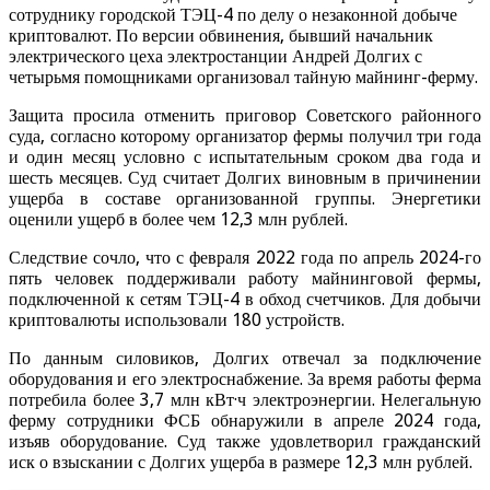
сотруднику городской ТЭЦ-4 по делу о незаконной добыче
криптовалют. По версии обвинения, бывший начальник
электрического цеха электростанции Андрей Долгих с
четырьмя помощниками организовал тайную майнинг-ферму.
Защита просила отменить приговор Советского районного
суда, согласно которому организатор фермы получил три года
и один месяц условно с испытательным сроком два года и
шесть месяцев. Суд считает Долгих виновным в причинении
ущерба в составе организованной группы. Энергетики
оценили ущерб в более чем 12,3 млн рублей.
Следствие сочло, что с февраля 2022 года по апрель 2024-го
пять человек поддерживали работу майнинговой фермы,
подключенной к сетям ТЭЦ-4 в обход счетчиков. Для добычи
криптовалюты использовали 180 устройств.
По данным силовиков, Долгих отвечал за подключение
оборудования и его электроснабжение. За время работы ферма
потребила более 3,7 млн кВт·ч электроэнергии. Нелегальную
ферму сотрудники ФСБ обнаружили в апреле 2024 года,
изъяв оборудование. Суд также удовлетворил гражданский
иск о взыскании с Долгих ущерба в размере 12,3 млн рублей.