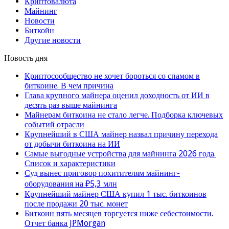
Криптовалюта
Майнинг
Новости
Биткойн
Другие новости
Новость дня
Криптосообщество не хочет бороться со спамом в
биткоине. В чем причина
Глава крупного майнера оценил доходность от ИИ в
десять раз выше майнинга
Майнерам биткоина не стало легче. Подборка ключевых
событий отрасли
Крупнейший в США майнер назвал причину перехода
от добычи биткоина на ИИ
Самые выгодные устройства для майнинга 2026 года.
Список и характеристики
Суд вынес приговор похитителям майнинг-
оборудования на ₽5,3 млн
Крупнейший майнер США купил 1 тыс. биткоинов
после продажи 20 тыс. монет
Биткоин пять месяцев торгуется ниже себестоимости.
Отчет банка JPMorgan