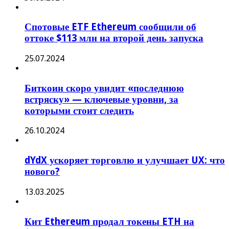
Спотовые ETF Ethereum сообщили об
оттоке $113 млн на второй день запуска
25.07.2024
Биткоин скоро увидит «последнюю
встряску» — ключевые уровни, за
которыми стоит следить
26.10.2024
dYdX ускоряет торговлю и улучшает UX: что
нового?
13.03.2025
Кит Ethereum продал токены ETH на