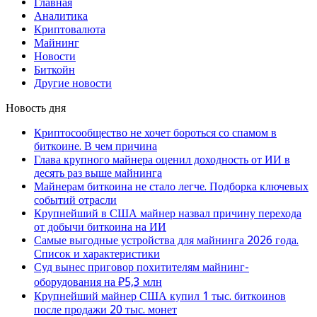
Главная
Аналитика
Криптовалюта
Майнинг
Новости
Биткойн
Другие новости
Новость дня
Криптосообщество не хочет бороться со спамом в
биткоине. В чем причина
Глава крупного майнера оценил доходность от ИИ в
десять раз выше майнинга
Майнерам биткоина не стало легче. Подборка ключевых
событий отрасли
Крупнейший в США майнер назвал причину перехода
от добычи биткоина на ИИ
Самые выгодные устройства для майнинга 2026 года.
Список и характеристики
Суд вынес приговор похитителям майнинг-
оборудования на ₽5,3 млн
Крупнейший майнер США купил 1 тыс. биткоинов
после продажи 20 тыс. монет