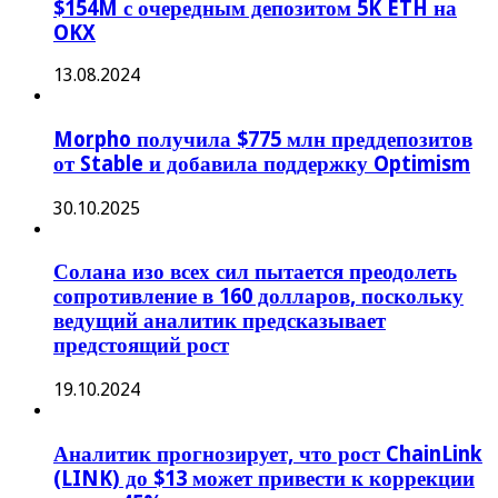
$154M с очередным депозитом 5K ETH на
OKX
13.08.2024
Morpho получила $775 млн преддепозитов
от Stable и добавила поддержку Optimism
30.10.2025
Солана изо всех сил пытается преодолеть
сопротивление в 160 долларов, поскольку
ведущий аналитик предсказывает
предстоящий рост
19.10.2024
Аналитик прогнозирует, что рост ChainLink
(LINK) до $13 может привести к коррекции