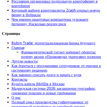
Россиянин организовал подпольную криптоферму в
контейнере
Крупный майнер криптовалюты Zcash открыл новую
ферму в Небраске
Чем именно квантовые компьютеры угрожают
биткоину. Насколько реален риск
Страницы
Rubin Trade: децентрализованная биржа будущего
Главная
Фармацевтический гигант набирает обороты:
почему акции «Промомеда» укрепляют позиции
Другие новости
Как бороться с опозданиями сотрудников: от причин к
системному решению
Как законно списать долги и начать с нуля
Контакты
Купить кабель ВБбШв в Москве
Мадридская система-2026: расширение географии,
снижение пошлин и новые требования
О нас
Полный цикл производства гофроупаковки: от
инженерной разработки до серийной печати