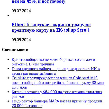
цен на 45%, и вот почему
09.07.2024
Ether. fi запускает «крипто-родную»
кредитную карту на ZK-rollup Scroll
09.09.2024
Свежие записи
Криптосообщество не хочет бороться со спамом в
биткоине. В чем причина
Глава крупного майнера оценил доходность от ИИ в
десять раз выше майнинга
Coinkite предупреждает владельцев Coldcard Mk3
после сообщений о потере биткойнов на сумму 38 млн
долларов
Биткоин остался у $64 000 на фоне отскока азиатских
рынков
Гендиректор майнера MARA назвал причину продажи
20 000 биткоинов