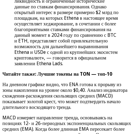
ликвидность и ограниченные исторические
данные по ставкам финансирования. Однако
открытый интерес в размере примерно $2 млрд по
площадкам, на которых Ethena в настоящее время
осуществляет хеджирование, в сочетании с более
благоприятными ставками финансирования на
данный момент в 2024 году по сравнению с BTC
и ETH, представляет собой привлекательную
возможность для дальнейшего выравнивания
Ethena и USDe с одной из крупнейших экосистем
криптовалют», — говорится в официальном
заявлении Ethena Lads.
Читайте также: Лучшие токены на TON — топ-10
На дневном графике видно, что ENA готова к прорыву из
зоны накопления на уровне около $0,40. Анализ индикатора
схождения-расхождения скользящих средних (MACD)
показывает золотой крест, что может подтвердить начало
длительного восходящего тренда.
MACD измеряет направление тренда, основываясь на
позициях 12- и 26-периодных экспоненциальных скользящих
средних (EMA). Когда более длинная EMA пересекает более