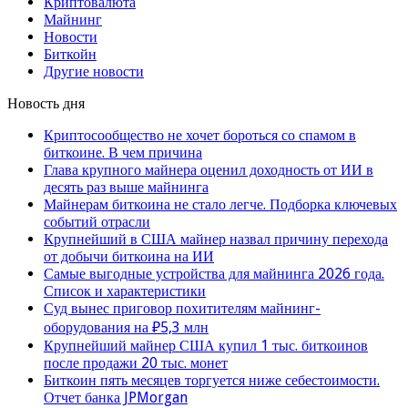
Криптовалюта
Майнинг
Новости
Биткойн
Другие новости
Новость дня
Криптосообщество не хочет бороться со спамом в
биткоине. В чем причина
Глава крупного майнера оценил доходность от ИИ в
десять раз выше майнинга
Майнерам биткоина не стало легче. Подборка ключевых
событий отрасли
Крупнейший в США майнер назвал причину перехода
от добычи биткоина на ИИ
Самые выгодные устройства для майнинга 2026 года.
Список и характеристики
Суд вынес приговор похитителям майнинг-
оборудования на ₽5,3 млн
Крупнейший майнер США купил 1 тыс. биткоинов
после продажи 20 тыс. монет
Биткоин пять месяцев торгуется ниже себестоимости.
Отчет банка JPMorgan