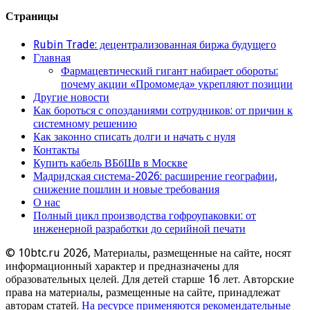
Страницы
Rubin Trade: децентрализованная биржа будущего
Главная
Фармацевтический гигант набирает обороты:
почему акции «Промомеда» укрепляют позиции
Другие новости
Как бороться с опозданиями сотрудников: от причин к
системному решению
Как законно списать долги и начать с нуля
Контакты
Купить кабель ВБбШв в Москве
Мадридская система-2026: расширение географии,
снижение пошлин и новые требования
О нас
Полный цикл производства гофроупаковки: от
инженерной разработки до серийной печати
© 10btc.ru 2026, Материалы, размещенные на сайте, носят
информационный характер и предназначены для
образовательных целей. Для детей старше 16 лет. Авторские
права на материалы, размещенные на сайте, принадлежат
авторам статей.
На ресурсе применяются рекомендательные