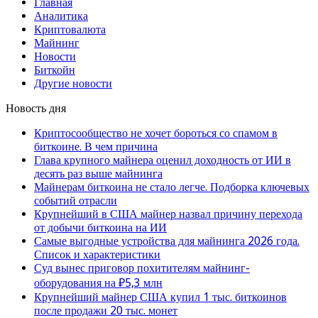
Главная
Аналитика
Криптовалюта
Майнинг
Новости
Биткойн
Другие новости
Новость дня
Криптосообщество не хочет бороться со спамом в
биткоине. В чем причина
Глава крупного майнера оценил доходность от ИИ в
десять раз выше майнинга
Майнерам биткоина не стало легче. Подборка ключевых
событий отрасли
Крупнейший в США майнер назвал причину перехода
от добычи биткоина на ИИ
Самые выгодные устройства для майнинга 2026 года.
Список и характеристики
Суд вынес приговор похитителям майнинг-
оборудования на ₽5,3 млн
Крупнейший майнер США купил 1 тыс. биткоинов
после продажи 20 тыс. монет