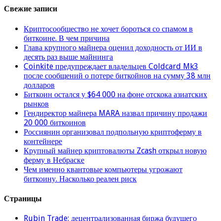
Свежие записи
Криптосообщество не хочет бороться со спамом в
биткоине. В чем причина
Глава крупного майнера оценил доходность от ИИ в
десять раз выше майнинга
Coinkite предупреждает владельцев Coldcard Mk3
после сообщений о потере биткойнов на сумму 38 млн
долларов
Биткоин остался у $64 000 на фоне отскока азиатских
рынков
Гендиректор майнера MARA назвал причину продажи
20 000 биткоинов
Россиянин организовал подпольную криптоферму в
контейнере
Крупный майнер криптовалюты Zcash открыл новую
ферму в Небраске
Чем именно квантовые компьютеры угрожают
биткоину. Насколько реален риск
Страницы
Rubin Trade: децентрализованная биржа будущего