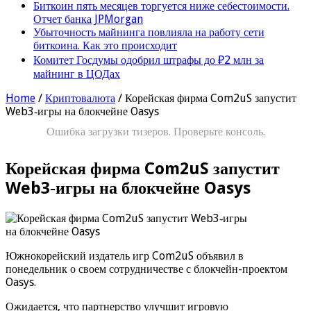
Биткоин пять месяцев торгуется ниже себестоимости.
Отчет банка JPMorgan
Убыточность майнинга повлияла на работу сети
биткоина. Как это происходит
Комитет Госдумы одобрил штрафы до ₽2 млн за
майнинг в ЦОДах
Home
/
Криптовалюта
/
Корейская фирма Com2uS запустит
Web3‑игры на блокчейне Oasys
Ошибка загрузки тизеров. Проверьте консоль.
Корейская фирма Com2uS запустит
Web3‑игры на блокчейне Oasys
Южнокорейский издатель игр Com2uS объявил в
понедельник о своем сотрудничестве с блокчейн-проектом
Oasys.
Ожидается, что партнерство улучшит игровую