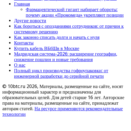
Главная
Фармацевтический гигант набирает обороты:
почему акции «Промомеда» укрепляют позиции
Другие новости
Как бороться с опозданиями сотрудников: от причин к
системному решению
Как законно списать долги и начать с нуля
Контакты
Купить кабель ВБбШв в Москве
Мадридская система-2026: расширение географии,
снижение пошлин и новые требования
О нас
Полный цикл производства гофроупаковки: от
инженерной разработки до серийной печати
© 10btc.ru 2026, Материалы, размещенные на сайте, носят
информационный характер и предназначены для
образовательных целей. Для детей старше 16 лет. Авторские
права на материалы, размещенные на сайте, принадлежат
авторам статей.
На ресурсе применяются рекомендательные
технологии