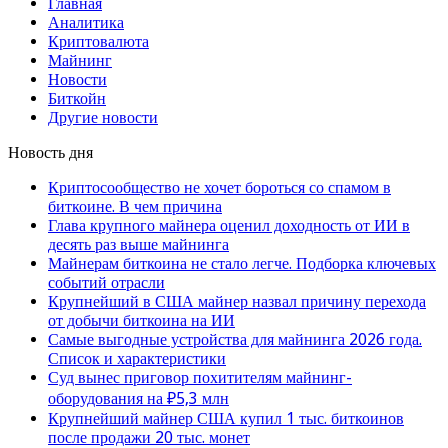
Главная
Аналитика
Криптовалюта
Майнинг
Новости
Биткойн
Другие новости
Новость дня
Криптосообщество не хочет бороться со спамом в
биткоине. В чем причина
Глава крупного майнера оценил доходность от ИИ в
десять раз выше майнинга
Майнерам биткоина не стало легче. Подборка ключевых
событий отрасли
Крупнейший в США майнер назвал причину перехода
от добычи биткоина на ИИ
Самые выгодные устройства для майнинга 2026 года.
Список и характеристики
Суд вынес приговор похитителям майнинг-
оборудования на ₽5,3 млн
Крупнейший майнер США купил 1 тыс. биткоинов
после продажи 20 тыс. монет