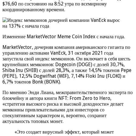
$76,60 по состоянию на 8:52 утра по всемирному
координированному времени.
Изменение MarketVector Meme Coin Index с начала года.
MarketVector, дочерняя компания американского гиганта по
управлению активами VanEck, 31 октября 2021 года
запустила свой индекс мемкоинов. Он включает в себя шесть
крупнейших мемкоинов: Dogecoin (DOGE) с долей 30,7%,
Shiba Inu (SHIB) с долей 28,3%, а также 14,5% токенов Pepe
(PEPE), 12,5% Dogwifhat (WIF), 7,14% Floki Inu (FLOKI) и
6,7% токенов Bonk (BONK).
По мнению Энди Лиана, межправительственного эксперта по
блокчейну и автора книги NFT: From Zero to Hero,
«стратегия высокого риска и высокой доходности» делает
мемкоины привлекательными для инвесторов со
спекулятивным характером и, вероятно, сохранит
актуальность топовых монет.
«Это создает вирусный эффект, который может