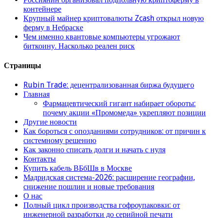
контейнере
Крупный майнер криптовалюты Zcash открыл новую
ферму в Небраске
Чем именно квантовые компьютеры угрожают
биткоину. Насколько реален риск
Страницы
Rubin Trade: децентрализованная биржа будущего
Главная
Фармацевтический гигант набирает обороты:
почему акции «Промомеда» укрепляют позиции
Другие новости
Как бороться с опозданиями сотрудников: от причин к
системному решению
Как законно списать долги и начать с нуля
Контакты
Купить кабель ВБбШв в Москве
Мадридская система-2026: расширение географии,
снижение пошлин и новые требования
О нас
Полный цикл производства гофроупаковки: от
инженерной разработки до серийной печати