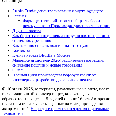
Страницы
Rubin Trade: децентрализованная биржа будущего
Главная
Фармацевтический гигант набирает обороты:
почему акции «Промомеда» укрепляют позиции
Другие новости
Как бороться с опозданиями сотрудников: от причин к
системному решению
Как законно списать долги и начать с нуля
Контакты
Купить кабель ВБбШв в Москве
Мадридская система-2026: расширение географии,
снижение пошлин и новые требования
О нас
Полный цикл производства гофроупаковки: от
инженерной разработки до серийной печати
© 10btc.ru 2026, Материалы, размещенные на сайте, носят
информационный характер и предназначены для
образовательных целей. Для детей старше 16 лет. Авторские
права на материалы, размещенные на сайте, принадлежат
авторам статей.
На ресурсе применяются рекомендательные
технологии