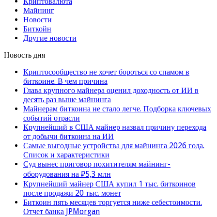
Криптовалюта
Майнинг
Новости
Биткойн
Другие новости
Новость дня
Криптосообщество не хочет бороться со спамом в
биткоине. В чем причина
Глава крупного майнера оценил доходность от ИИ в
десять раз выше майнинга
Майнерам биткоина не стало легче. Подборка ключевых
событий отрасли
Крупнейший в США майнер назвал причину перехода
от добычи биткоина на ИИ
Самые выгодные устройства для майнинга 2026 года.
Список и характеристики
Суд вынес приговор похитителям майнинг-
оборудования на ₽5,3 млн
Крупнейший майнер США купил 1 тыс. биткоинов
после продажи 20 тыс. монет
Биткоин пять месяцев торгуется ниже себестоимости.
Отчет банка JPMorgan