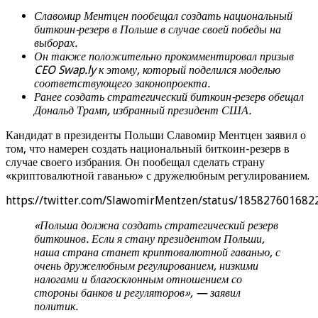
Славомир Ментцен пообещал создать национальный
биткоин-резерв в Польше в случае своей победы на
выборах.
Он также положительно прокомментировал призыв
CEO Swap.ly к этому, который поделился моделью
соответствующего законопроекта.
Ранее создать стратегический биткоин-резерв обещал
Дональд Трамп, избранный президент США.
Кандидат в президенты Польши Славомир Ментцен заявил о
том, что намерен создать национальный биткоин-резерв в
случае своего избрания. Он пообещал сделать страну
«криптовалютной гаванью» с дружелюбным регулированием.
https://twitter.com/SlawomirMentzen/status/18582760168
«Польша должна создать стратегический резерв
биткоинов. Если я стану президентом Польши,
наша страна станет криптовалютной гаванью, с
очень дружелюбным регулированием, низкими
налогами и благосклонным отношением со
стороны банков и регуляторов», — заявил
политик.