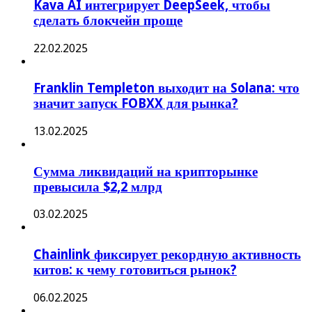
Kava AI интегрирует DeepSeek, чтобы
сделать блокчейн проще
22.02.2025
Franklin Templeton выходит на Solana: что
значит запуск FOBXX для рынка?
13.02.2025
Сумма ликвидаций на крипторынке
превысила $2,2 млрд
03.02.2025
Chainlink фиксирует рекордную активность
китов: к чему готовиться рынок?
06.02.2025