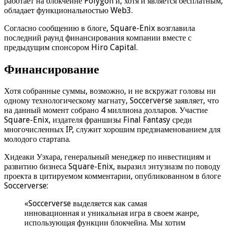
работает на блокчейне Polygon и, хотя и является бесплатным,
обладает функциональностью Web3.
Согласно сообщению в блоге, Square-Enix возглавила
последний раунд финансирования компании вместе с
предыдущим спонсором Hiro Capital.
Финансирование
Хотя собранные суммы, возможно, и не вскружат головы ни
одному технологическому магнату, Soccerverse заявляет, что
на данный момент собрано 4 миллиона долларов. Участие
Square-Enix, издателя франшизы Final Fantasy среди
многочисленных IP, служит хорошим предзнаменованием для
молодого стартапа.
Хидеаки Уэхара, генеральный менеджер по инвестициям и
развитию бизнеса Square-Enix, выразил энтузиазм по поводу
проекта в цитируемом комментарии, опубликованном в блоге
Soccerverse:
«Soccerverse выделяется как самая
инновационная и уникальная игра в своем жанре,
использующая функции блокчейна. Мы хотим