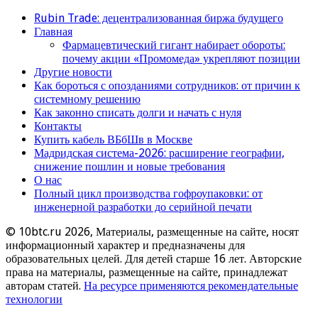
Rubin Trade: децентрализованная биржа будущего
Главная
Фармацевтический гигант набирает обороты:
почему акции «Промомеда» укрепляют позиции
Другие новости
Как бороться с опозданиями сотрудников: от причин к
системному решению
Как законно списать долги и начать с нуля
Контакты
Купить кабель ВБбШв в Москве
Мадридская система-2026: расширение географии,
снижение пошлин и новые требования
О нас
Полный цикл производства гофроупаковки: от
инженерной разработки до серийной печати
© 10btc.ru 2026, Материалы, размещенные на сайте, носят
информационный характер и предназначены для
образовательных целей. Для детей старше 16 лет. Авторские
права на материалы, размещенные на сайте, принадлежат
авторам статей.
На ресурсе применяются рекомендательные
технологии