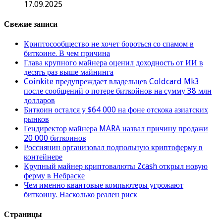
17.09.2025
Свежие записи
Криптосообщество не хочет бороться со спамом в
биткоине. В чем причина
Глава крупного майнера оценил доходность от ИИ в
десять раз выше майнинга
Coinkite предупреждает владельцев Coldcard Mk3
после сообщений о потере биткойнов на сумму 38 млн
долларов
Биткоин остался у $64 000 на фоне отскока азиатских
рынков
Гендиректор майнера MARA назвал причину продажи
20 000 биткоинов
Россиянин организовал подпольную криптоферму в
контейнере
Крупный майнер криптовалюты Zcash открыл новую
ферму в Небраске
Чем именно квантовые компьютеры угрожают
биткоину. Насколько реален риск
Страницы