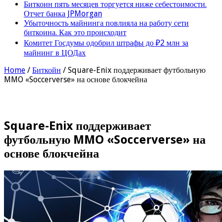
Биткоин пять месяцев торгуется ниже себестоимости.
Отчет банка JPMorgan
Убыточность майнинга повлияла на работу сети
биткоина. Как это происходит
Комитет Госдумы одобрил штрафы до ₽2 млн за
майнинг в ЦОДах
Home
/
Биткойн
/
Square-Enix поддерживает футбольную
MMO «Soccerverse» на основе блокчейна
Square-Enix поддерживает
футбольную MMO «Soccerverse» на
основе блокчейна