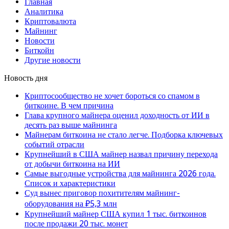
Главная
Аналитика
Криптовалюта
Майнинг
Новости
Биткойн
Другие новости
Новость дня
Криптосообщество не хочет бороться со спамом в
биткоине. В чем причина
Глава крупного майнера оценил доходность от ИИ в
десять раз выше майнинга
Майнерам биткоина не стало легче. Подборка ключевых
событий отрасли
Крупнейший в США майнер назвал причину перехода
от добычи биткоина на ИИ
Самые выгодные устройства для майнинга 2026 года.
Список и характеристики
Суд вынес приговор похитителям майнинг-
оборудования на ₽5,3 млн
Крупнейший майнер США купил 1 тыс. биткоинов
после продажи 20 тыс. монет