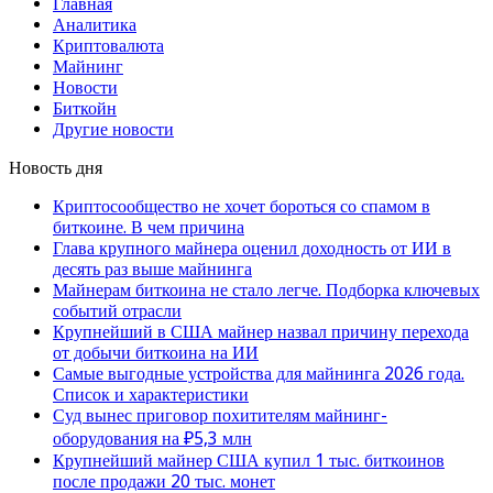
Главная
Аналитика
Криптовалюта
Майнинг
Новости
Биткойн
Другие новости
Новость дня
Криптосообщество не хочет бороться со спамом в
биткоине. В чем причина
Глава крупного майнера оценил доходность от ИИ в
десять раз выше майнинга
Майнерам биткоина не стало легче. Подборка ключевых
событий отрасли
Крупнейший в США майнер назвал причину перехода
от добычи биткоина на ИИ
Самые выгодные устройства для майнинга 2026 года.
Список и характеристики
Суд вынес приговор похитителям майнинг-
оборудования на ₽5,3 млн
Крупнейший майнер США купил 1 тыс. биткоинов
после продажи 20 тыс. монет