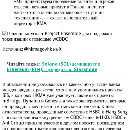
«Мы приветствуем глобальные таланты и игроков
отрасли, которые приедут в Гонконг и станут
частью этого очень захватывающего пути по
токенизации», — сказал исполнительный
директор HKMA.
Источник: @hkmagovhk на X
Читайте также:
Solana (SOL) доминирует в
Ethereum (ETH): соучредитель Glassnode
В объявлении не указывалось на какое-либо участие Банка
международных расчетов, хотя в нем упоминались проекты
BIS, в которых HKMA уже участвует, такие как проекты
mBridge, Dynamo и Genesis, а также эксперименты, которые
он проводил с местными и китайскими банками. К ним
относятся тесты, проведенные совместно с HSBC и Hang Seng
с использованием «внутреннего» CBDC банка e-HKD. HSBC и
Ant Group приняли участие в другом проекте, посвященном
использованию токенизированных депозитов для перевода