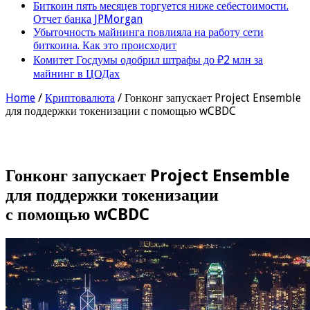
Биткоин пять месяцев торгуется ниже себестоимости.
Отчет банка JPMorgan
Убыточность майнинга повлияла на работу сети
биткоина. Как это происходит
Комитет Госдумы одобрил штрафы до ₽2 млн за
майнинг в ЦОДах
Home
/
Криптовалюта
/
Гонконг запускает Project Ensemble
для поддержки токенизации с помощью wCBDC
Гонконг запускает Project Ensemble
для поддержки токенизации
с помощью wCBDC