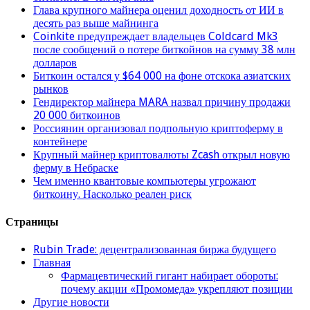
Глава крупного майнера оценил доходность от ИИ в
десять раз выше майнинга
Coinkite предупреждает владельцев Coldcard Mk3
после сообщений о потере биткойнов на сумму 38 млн
долларов
Биткоин остался у $64 000 на фоне отскока азиатских
рынков
Гендиректор майнера MARA назвал причину продажи
20 000 биткоинов
Россиянин организовал подпольную криптоферму в
контейнере
Крупный майнер криптовалюты Zcash открыл новую
ферму в Небраске
Чем именно квантовые компьютеры угрожают
биткоину. Насколько реален риск
Страницы
Rubin Trade: децентрализованная биржа будущего
Главная
Фармацевтический гигант набирает обороты:
почему акции «Промомеда» укрепляют позиции
Другие новости