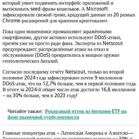
который умеет подменять интерфейс приложений и
вытаскивать seed-фразы кошельков. А Microsoft
зафиксировали свежий троян, крадущий данные из 20 разных
Chrome-расширений для хранения криптовалют.
Пока одни мошенники промышляют заражёнными
смартфонами, другие активно используют DDoS-атаки,
причём уже не просто ради фана. Эксперты из Netscout
предупреждают: распределённые атаки на отказ в
обслуживании (DDoS) превратились в мощное оружие
геополитических баталий.
Согласно последнему отчёту Netscout, только во второй
половине 2024 года зафиксировано почти 9 миллионов
DDoS-атак, что на 12,7% больше, чем в первой половине года.
В итоге за 2024-й общее число атак достигло 16,8 миллионов
– на 30% больше, чем в 2023 году!
Читайте также:
Рекордный отток из биткоин-ETF на
фоне рыночной турбулентности
Главные эпицентры атак – Латинская Америка и Азиатско—
Тихоокеанский регион, где их количество выросло на 30% и