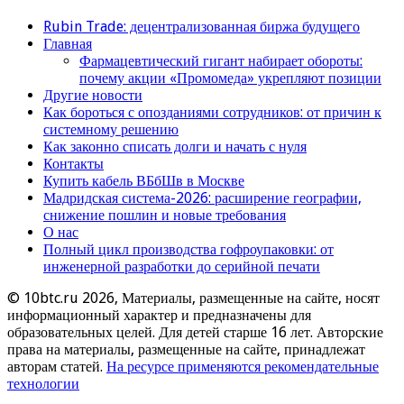
Rubin Trade: децентрализованная биржа будущего
Главная
Фармацевтический гигант набирает обороты:
почему акции «Промомеда» укрепляют позиции
Другие новости
Как бороться с опозданиями сотрудников: от причин к
системному решению
Как законно списать долги и начать с нуля
Контакты
Купить кабель ВБбШв в Москве
Мадридская система-2026: расширение географии,
снижение пошлин и новые требования
О нас
Полный цикл производства гофроупаковки: от
инженерной разработки до серийной печати
© 10btc.ru 2026, Материалы, размещенные на сайте, носят
информационный характер и предназначены для
образовательных целей. Для детей старше 16 лет. Авторские
права на материалы, размещенные на сайте, принадлежат
авторам статей.
На ресурсе применяются рекомендательные
технологии