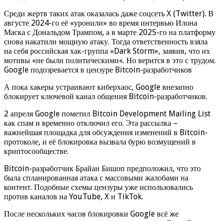
Среди жертв таких атак оказалась даже соцсеть X (Twitter). В
августе 2024-го её «уронили» во время интервью Илона
Маска с Дональдом Трампом, а в марте 2025-го на платформу
снова накатили мощную атаку. Тогда ответственность взяла
на себя российская хак-группа «Dark Storm», заявив, что их
мотивы «не были политическими«. Но верится в это с трудом.
Google подозревается в цензуре Bitcoin-разработчиков
А пока хакеры устраивают киберхаос, Google внезапно
блокирует ключевой канал общения Bitcoin-разработчиков.
2 апреля Google пометил Bitcoin Development Mailing List
как спам и временно отключил его. Эта рассылка –
важнейшая площадка для обсуждения изменений в Bitcoin-
протоколе, и её блокировка вызвала бурю возмущений в
криптосообществе.
Bitcoin-разработчик Брайан Бишоп предположил, что это
была спланированная атака с массовыми жалобами на
контент. Подобные схемы цензуры уже использовались
против каналов на YouTube, X и TikTok.
После нескольких часов блокировки Google всё же