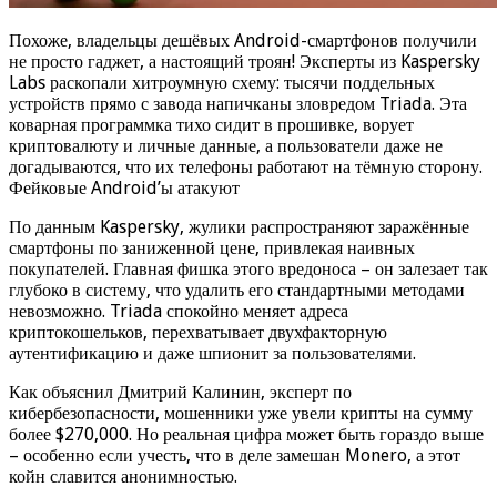
Похоже, владельцы дешёвых Android-смартфонов получили
не просто гаджет, а настоящий троян! Эксперты из Kaspersky
Labs раскопали хитроумную схему: тысячи поддельных
устройств прямо с завода напичканы зловредом Triada. Эта
коварная программка тихо сидит в прошивке, ворует
криптовалюту и личные данные, а пользователи даже не
догадываются, что их телефоны работают на тёмную сторону.
Фейковые Android’ы атакуют
По данным Kaspersky, жулики распространяют заражённые
смартфоны по заниженной цене, привлекая наивных
покупателей. Главная фишка этого вредоноса – он залезает так
глубоко в систему, что удалить его стандартными методами
невозможно. Triada спокойно меняет адреса
криптокошельков, перехватывает двухфакторную
аутентификацию и даже шпионит за пользователями.
Как объяснил Дмитрий Калинин, эксперт по
кибербезопасности, мошенники уже увели крипты на сумму
более $270,000. Но реальная цифра может быть гораздо выше
– особенно если учесть, что в деле замешан Monero, а этот
койн славится анонимностью.