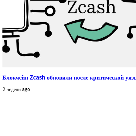
Блокчейн Zcash обновили после критической уяз
2 недели ago