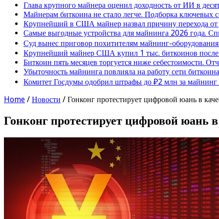
Глава крупного майнера оценил доходность от ИИ в деся
Майнерам биткоина не стало легче. Подборка ключевых 
Крупнейший в США майнер назвал причину перехода от
Самые выгодные устройства для майнинга 2026 года. Сп
Суд вынес приговор похитителям майнинг-оборудования
Крупнейший майнер США купил 1 тыс. биткоинов после 
Биткоин пять месяцев торгуется ниже себестоимости. От
Убыточность майнинга повлияла на работу сети биткоина
Комитет Госдумы одобрил штрафы до ₽2 млн за майнинг
Home
/
Новости
/
Гонконг протестирует цифровой юань в каче
Гонконг протестирует цифровой юань в