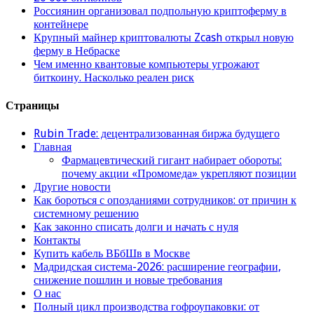
Россиянин организовал подпольную криптоферму в
контейнере
Крупный майнер криптовалюты Zcash открыл новую
ферму в Небраске
Чем именно квантовые компьютеры угрожают
биткоину. Насколько реален риск
Страницы
Rubin Trade: децентрализованная биржа будущего
Главная
Фармацевтический гигант набирает обороты:
почему акции «Промомеда» укрепляют позиции
Другие новости
Как бороться с опозданиями сотрудников: от причин к
системному решению
Как законно списать долги и начать с нуля
Контакты
Купить кабель ВБбШв в Москве
Мадридская система-2026: расширение географии,
снижение пошлин и новые требования
О нас
Полный цикл производства гофроупаковки: от