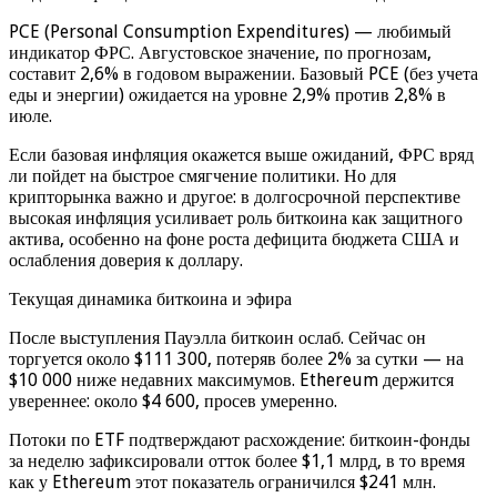
PCE (Personal Consumption Expenditures) — любимый
индикатор ФРС. Августовское значение, по прогнозам,
составит 2,6% в годовом выражении. Базовый PCE (без учета
еды и энергии) ожидается на уровне 2,9% против 2,8% в
июле.
Если базовая инфляция окажется выше ожиданий, ФРС вряд
ли пойдет на быстрое смягчение политики. Но для
крипторынка важно и другое: в долгосрочной перспективе
высокая инфляция усиливает роль биткоина как защитного
актива, особенно на фоне роста дефицита бюджета США и
ослабления доверия к доллару.
Текущая динамика биткоина и эфира
После выступления Пауэлла биткоин ослаб. Сейчас он
торгуется около $111 300, потеряв более 2% за сутки — на
$10 000 ниже недавних максимумов. Ethereum держится
увереннее: около $4 600, просев умеренно.
Потоки по ETF подтверждают расхождение: биткоин-фонды
за неделю зафиксировали отток более $1,1 млрд, в то время
как у Ethereum этот показатель ограничился $241 млн.