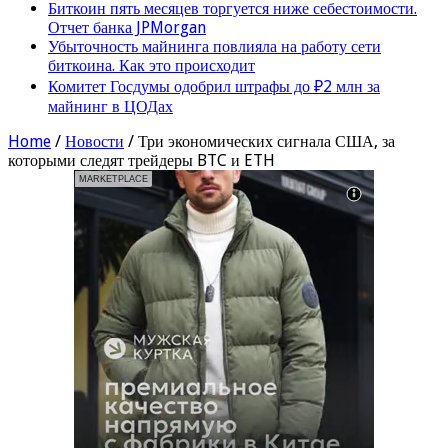
Биткоин пять месяцев торгуется ниже себестоимости.
Отчет банка JPMorgan
Убыточность майнинга повлияла на работу сети
биткоина. Как это происходит
Комитет Госдумы одобрил штрафы до ₽2 млн за
майнинг в ЦОДах
Home
/
Новости
/
Три экономических сигнала США, за
которыми следят трейдеры BTC и ETH
MARKETPLACE