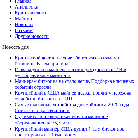
Главная
Аналитика
Криптовалюта
Майнинг
Новости
Биткойн
Другие новости
Новость дня
Криптосообщество не хочет бороться со спамом в
биткоине. В чем причина
Глава крупного майнера оценил доходность от ИИ в
десять раз выше майнинга
Майнерам биткоина не стало легче. Подборка ключевых
событий отрасли
Крупнейший в США майнер назвал причину перехода
от добычи биткоина на ИИ
Самые выгодные устройства для майнинга 2026 года.
Список и характеристики
Суд вынес приговор похитителям майнинг-
оборудования на ₽5,3 млн
Крупнейший майнер США купил 1 тыс. биткоинов
после продажи 20 тыс. монет