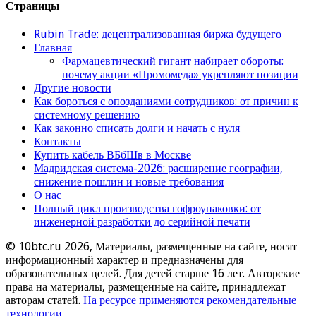
Страницы
Rubin Trade: децентрализованная биржа будущего
Главная
Фармацевтический гигант набирает обороты:
почему акции «Промомеда» укрепляют позиции
Другие новости
Как бороться с опозданиями сотрудников: от причин к
системному решению
Как законно списать долги и начать с нуля
Контакты
Купить кабель ВБбШв в Москве
Мадридская система-2026: расширение географии,
снижение пошлин и новые требования
О нас
Полный цикл производства гофроупаковки: от
инженерной разработки до серийной печати
© 10btc.ru 2026, Материалы, размещенные на сайте, носят
информационный характер и предназначены для
образовательных целей. Для детей старше 16 лет. Авторские
права на материалы, размещенные на сайте, принадлежат
авторам статей.
На ресурсе применяются рекомендательные
технологии