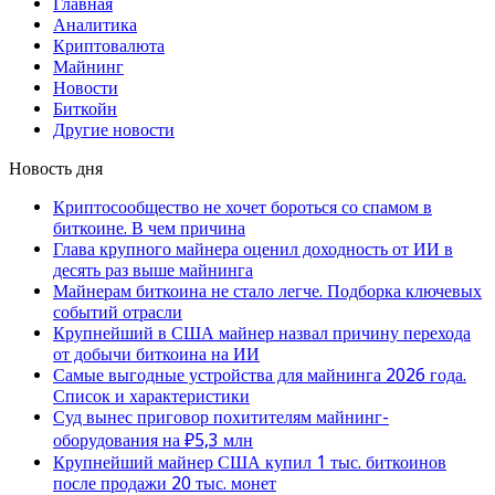
Главная
Аналитика
Криптовалюта
Майнинг
Новости
Биткойн
Другие новости
Новость дня
Криптосообщество не хочет бороться со спамом в
биткоине. В чем причина
Глава крупного майнера оценил доходность от ИИ в
десять раз выше майнинга
Майнерам биткоина не стало легче. Подборка ключевых
событий отрасли
Крупнейший в США майнер назвал причину перехода
от добычи биткоина на ИИ
Самые выгодные устройства для майнинга 2026 года.
Список и характеристики
Суд вынес приговор похитителям майнинг-
оборудования на ₽5,3 млн
Крупнейший майнер США купил 1 тыс. биткоинов
после продажи 20 тыс. монет