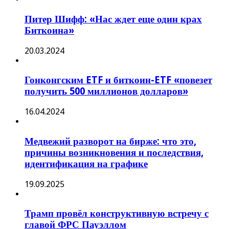
Питер Шифф: «Нас ждет еще один крах
Биткоина»
20.03.2024
Гонконгским ETF и биткоин-ETF «повезет
получить 500 миллионов долларов»
16.04.2024
Медвежий разворот на бирже: что это,
причины возникновения и последствия,
идентификация на графике
19.09.2025
Трамп провёл конструктивную встречу с
главой ФРС Пауэллом