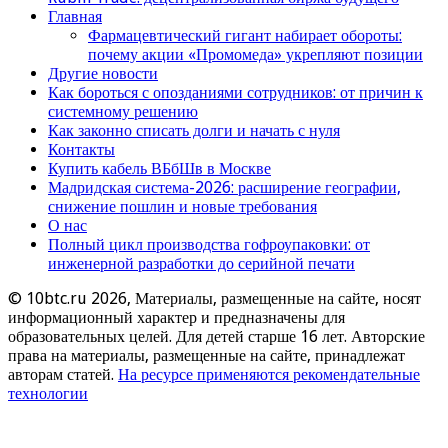
Главная
Фармацевтический гигант набирает обороты:
почему акции «Промомеда» укрепляют позиции
Другие новости
Как бороться с опозданиями сотрудников: от причин к
системному решению
Как законно списать долги и начать с нуля
Контакты
Купить кабель ВБбШв в Москве
Мадридская система-2026: расширение географии,
снижение пошлин и новые требования
О нас
Полный цикл производства гофроупаковки: от
инженерной разработки до серийной печати
© 10btc.ru 2026, Материалы, размещенные на сайте, носят
информационный характер и предназначены для
образовательных целей. Для детей старше 16 лет. Авторские
права на материалы, размещенные на сайте, принадлежат
авторам статей.
На ресурсе применяются рекомендательные
технологии