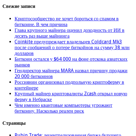
Свежие записи
Криптосообщество не хочет бороться со спамом в
биткоине. В чем причина
Глава крупного майнера оценил доходность от ИИ в
десять раз выше майнинга
Coinkite предупреждает владельцев Coldcard Mk3
после сообщений о потере биткойнов на сумму 38 млн
долларов
Биткоин остался у $64 000 на фоне отскока азиатских
рынков
Гендиректор майнера MARA назвал причину продажи
20 000 биткоинов
Россиянин организовал подпольную криптоферму в
контейнере
Крупный майнер криптовалюты Zcash открыл новую
ферму в Небраске
Чем именно квантовые компьютеры угрожают
биткоину. Насколько реален риск
Страницы
Rubin Trade: децентрализованная биржа будущего