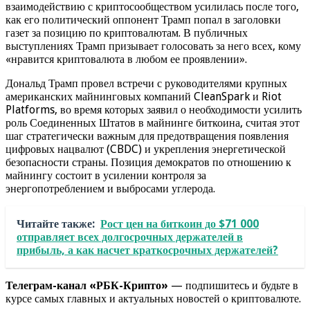
взаимодействию с криптосообществом усилилась после того,
как его политический оппонент Трамп попал в заголовки
газет за позицию по криптовалютам. В публичных
выступлениях Трамп призывает голосовать за него всех, кому
«нравится криптовалюта в любом ее проявлении».
Дональд Трамп провел встречи с руководителями крупных
американских майнинговых компаний CleanSpark и Riot
Platforms, во время которых заявил о необходимости усилить
роль Соединенных Штатов в майнинге биткоина, считая этот
шаг стратегически важным для предотвращения появления
цифровых нацвалют (CBDC) и укрепления энергетической
безопасности страны. Позиция демократов по отношению к
майнингу состоит в усилении контроля за
энергопотреблением и выбросами углерода.
Читайте также:
Рост цен на биткоин до $71 000
отправляет всех долгосрочных держателей в
прибыль, а как насчет краткосрочных держателей?
Телеграм-канал «РБК-Крипто»
— подпишитесь и будьте в
курсе самых главных и актуальных новостей о криптовалюте.