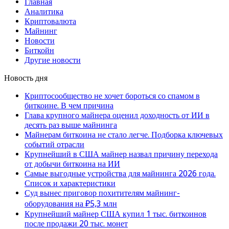
Главная
Аналитика
Криптовалюта
Майнинг
Новости
Биткойн
Другие новости
Новость дня
Криптосообщество не хочет бороться со спамом в
биткоине. В чем причина
Глава крупного майнера оценил доходность от ИИ в
десять раз выше майнинга
Майнерам биткоина не стало легче. Подборка ключевых
событий отрасли
Крупнейший в США майнер назвал причину перехода
от добычи биткоина на ИИ
Самые выгодные устройства для майнинга 2026 года.
Список и характеристики
Суд вынес приговор похитителям майнинг-
оборудования на ₽5,3 млн
Крупнейший майнер США купил 1 тыс. биткоинов
после продажи 20 тыс. монет