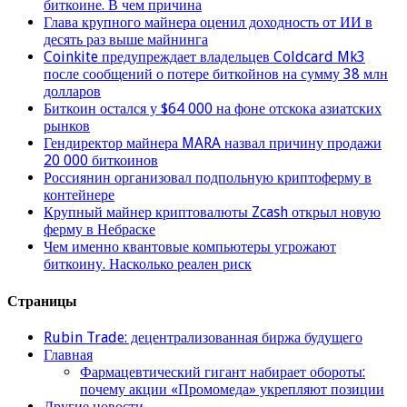
биткоине. В чем причина
Глава крупного майнера оценил доходность от ИИ в
десять раз выше майнинга
Coinkite предупреждает владельцев Coldcard Mk3
после сообщений о потере биткойнов на сумму 38 млн
долларов
Биткоин остался у $64 000 на фоне отскока азиатских
рынков
Гендиректор майнера MARA назвал причину продажи
20 000 биткоинов
Россиянин организовал подпольную криптоферму в
контейнере
Крупный майнер криптовалюты Zcash открыл новую
ферму в Небраске
Чем именно квантовые компьютеры угрожают
биткоину. Насколько реален риск
Страницы
Rubin Trade: децентрализованная биржа будущего
Главная
Фармацевтический гигант набирает обороты:
почему акции «Промомеда» укрепляют позиции
Другие новости