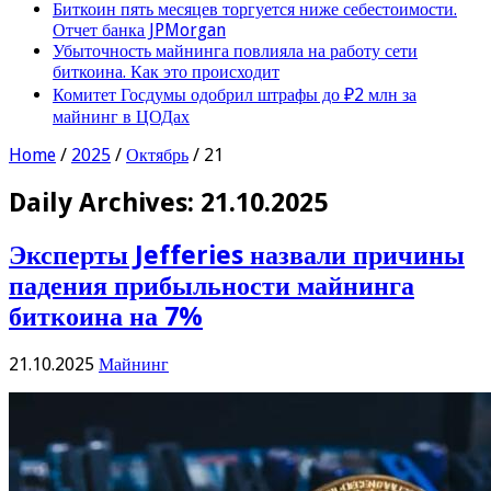
Биткоин пять месяцев торгуется ниже себестоимости.
Отчет банка JPMorgan
Убыточность майнинга повлияла на работу сети
биткоина. Как это происходит
Комитет Госдумы одобрил штрафы до ₽2 млн за
майнинг в ЦОДах
Home
/
2025
/
Октябрь
/
21
Daily Archives:
21.10.2025
Эксперты Jefferies назвали причины
падения прибыльности майнинга
биткоина на 7%
21.10.2025
Майнинг