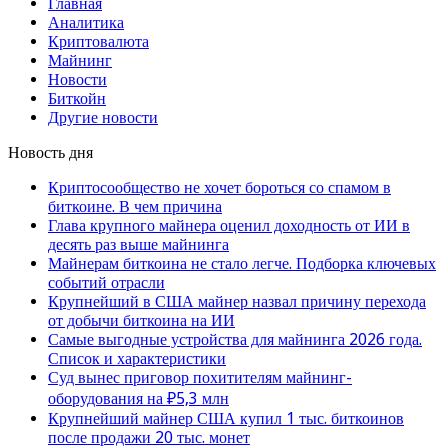
Главная
Аналитика
Криптовалюта
Майнинг
Новости
Биткойн
Другие новости
Новость дня
Криптосообщество не хочет бороться со спамом в
биткоине. В чем причина
Глава крупного майнера оценил доходность от ИИ в
десять раз выше майнинга
Майнерам биткоина не стало легче. Подборка ключевых
событий отрасли
Крупнейший в США майнер назвал причину перехода
от добычи биткоина на ИИ
Самые выгодные устройства для майнинга 2026 года.
Список и характеристики
Суд вынес приговор похитителям майнинг-
оборудования на ₽5,3 млн
Крупнейший майнер США купил 1 тыс. биткоинов
после продажи 20 тыс. монет