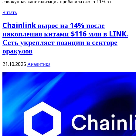
совокупная капитализация прибавила около 11% за …
Читать
Chainlink вырос на 14% после
накопления китами $116 млн в LINK.
Сеть укрепляет позиции в секторе
оракулов
21.10.2025
Аналитика