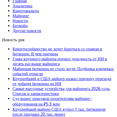
Главная
Аналитика
Криптовалюта
Майнинг
Новости
Биткойн
Другие новости
Новость дня
Криптосообщество не хочет бороться со спамом в
биткоине. В чем причина
Глава крупного майнера оценил доходность от ИИ в
десять раз выше майнинга
Майнерам биткоина не стало легче. Подборка ключевых
событий отрасли
Крупнейший в США майнер назвал причину перехода
от добычи биткоина на ИИ
Самые выгодные устройства для майнинга 2026 года.
Список и характеристики
Суд вынес приговор похитителям майнинг-
оборудования на ₽5,3 млн
Крупнейший майнер США купил 1 тыс. биткоинов
после продажи 20 тыс. монет