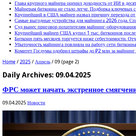
Глава крупного майнера оценил доходность от ИИ в деся
Майнерам биткоина не стало легче. Подборка ключевых 
Крупнейший в США майнер назвал причину перехода от
Самые выгодные устройства для майнинга 2026 года. Сп
Суд вынес приговор похитителям майнинг-оборудования
Крупнейший майнер США купил 1 тыс. биткоинов после 
Биткоин пять месяцев торгуется ниже себестоимости. От
Убыточность майнинга повлияла на работу сети биткоина
Комитет Госдумы одобрил штрафы до ₽2 млн за майнинг
Home
/
2025
/
Апрель
/
09
(page 2)
Daily Archives:
09.04.2025
ФРС может начать экстренное смягчени
09.04.2025
Новости