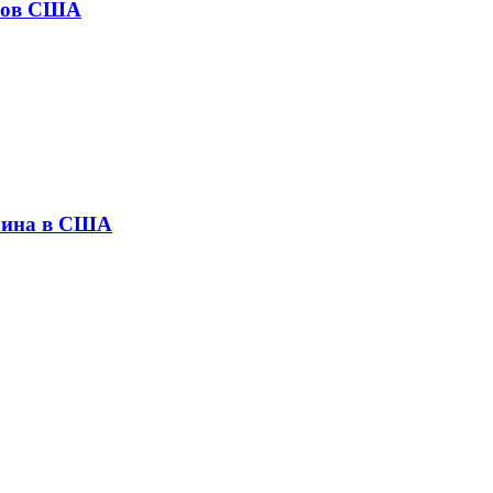
аров США
коина в США