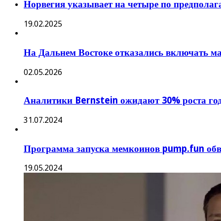
Норвегия указывает на четыре по предпола
19.02.2025
На Дальнем Востоке отказались включать м
02.05.2026
Аналитики Bernstein ожидают 30% роста го
31.07.2024
Программа запуска мемкоинов pump.fun обви
19.05.2024