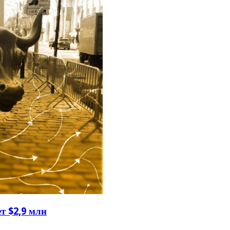
т $2,9 млн