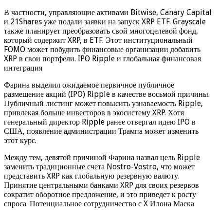
В частности, управляющие активами Bitwise, Canary Capital
и 21Shares уже подали заявки на запуск XRP ETF. Grayscale
также планирует преобразовать свой многоцелевой фонд,
который содержит XRP, в ETF. Этот институциональный
FOMO может побудить финансовые организации добавить
XRP в свои портфели. IPO Ripple и глобальная финансовая
интеграция
Фарина выделил ожидаемое первичное публичное
размещение акций (IPO) Ripple в качестве восьмой причины.
Публичный листинг может повысить узнаваемость Ripple,
привлекая больше инвесторов в экосистему XRP. Хотя
генеральный директор Ripple ранее отвергал идею IPO в
США, появление администрации Трампа может изменить
этот курс.
Между тем, девятой причиной Фарина назвал цель Ripple
заменить традиционные счета Nostro-Vostro, что может
представить XRP как глобальную резервную валюту.
Принятие центральными банками XRP для своих резервов
сократит оборотное предложение, и это приведет к росту
спроса. Потенциальное сотрудничество с X Илона Маска