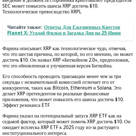
введение в должность сторонника криптовалют председателя
SEC может повысить шансы XRP достичь $10.
Технологическое превосходство XRPL
Читайте также:
Ответы Для Ежедневных Квестов
Planet X: Угадай Фильм и Загадка Дня на 25 Июня
Фарина описывает XRP как технологическое чудо, отмечая,
что это шестая причина, по которой, по его мнению, он может
достичь $10. Он назвал XRP «Биткойном 2.0», предположив,
что это обновленная и улучшенная версия Биткойна.
Его способность проводить транзакции менее чем за три
секунды с незначительной комиссией отличает его от
конкурентов, таких как Bitcoin, Ethereum и Solana. Это
делает XRP претендентом на реальные финансовые
приложения, что может повысить его шансы достичь $10.
Эффект резонанса ETF
Фарина указал на потенциальный запуск XRP ETF как на
седьмой фактор, который может помочь XRP достичь $10. Он
ожидает всплеска XRP ETF к 2025 году из-за растущего
институционального интереса.