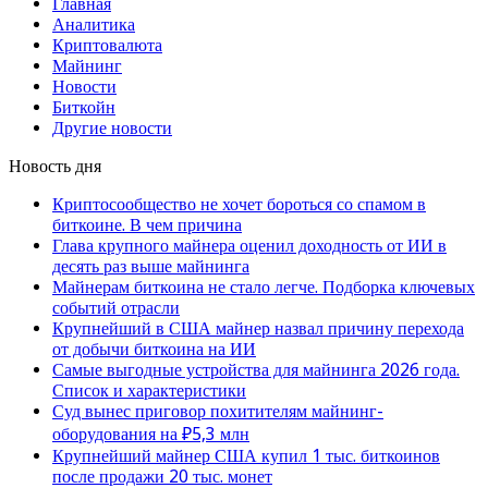
Главная
Аналитика
Криптовалюта
Майнинг
Новости
Биткойн
Другие новости
Новость дня
Криптосообщество не хочет бороться со спамом в
биткоине. В чем причина
Глава крупного майнера оценил доходность от ИИ в
десять раз выше майнинга
Майнерам биткоина не стало легче. Подборка ключевых
событий отрасли
Крупнейший в США майнер назвал причину перехода
от добычи биткоина на ИИ
Самые выгодные устройства для майнинга 2026 года.
Список и характеристики
Суд вынес приговор похитителям майнинг-
оборудования на ₽5,3 млн
Крупнейший майнер США купил 1 тыс. биткоинов
после продажи 20 тыс. монет