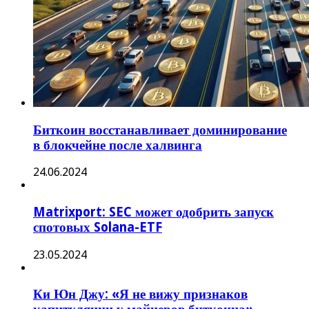
Биткоин восстанавливает доминирование
в блокчейне после халвинга
24.06.2024
Matrixport: SEC может одобрить запуск
спотовых Solana-ETF
23.05.2024
Ки Юн Джу: «Я не вижу признаков