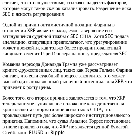
считает, что это осуществимо, ссылаясь на десять факторов,
которые могут такой скачок катализировать. Разрешение иска
SEC и ясность регулирования
Одной из причин оптимистичной позиции Фарины в
отношении XRP является ожидаемое завершение его
затянувшейся судебной тяжбы с SEC США. Хотя SEC подала
апелляцию, спекуляции предполагают, что урегулирование
может произойти, как только более прокриптовалютный
кандидат заменит Гэри Генслера на посту председателя SEC.
Команда перехода Дональда Трампа уже рассматривает
крипто-дружественных лиц, таких как Тереза ​​Гильен. Фарина
считает, что если судебный процесс закончится, это может
высвободить подавленный рыночный потенциал для XRP, что
приведет к росту цены.
Более того, его вторая причина заключается в том, что XRP
теперь занимает уникальное положение как единственная
криптовалюта с нормативной ясностью в США, что
прокладывает путь для более широкого институционального
принятия. Напомним, что судья Аналиса Торрес постановила
в июле прошлого года, что XRP не является ценной бумагой.
Стейблкоин RLUSD от Ripple