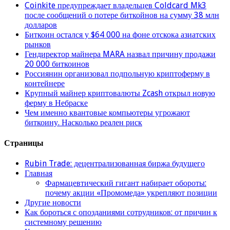
Coinkite предупреждает владельцев Coldcard Mk3
после сообщений о потере биткойнов на сумму 38 млн
долларов
Биткоин остался у $64 000 на фоне отскока азиатских
рынков
Гендиректор майнера MARA назвал причину продажи
20 000 биткоинов
Россиянин организовал подпольную криптоферму в
контейнере
Крупный майнер криптовалюты Zcash открыл новую
ферму в Небраске
Чем именно квантовые компьютеры угрожают
биткоину. Насколько реален риск
Страницы
Rubin Trade: децентрализованная биржа будущего
Главная
Фармацевтический гигант набирает обороты:
почему акции «Промомеда» укрепляют позиции
Другие новости
Как бороться с опозданиями сотрудников: от причин к
системному решению