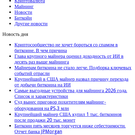
Криптовалюта
Майнинг
Новости
Биткойн
Другие новости
Новость дня
Криптосообщество не хочет бороться со спамом в
биткоине. В чем причина
Глава крупного майнера оценил доходность от ИИ в
десять раз выше майнинга
Майнерам биткоина не стало легче. Подборка ключевых
событий отрасли
Крупнейший в США майнер назвал причину перехода
от добычи биткоина на ИИ
Самые выгодные устройства для майнинга 2026 года.
Список и характеристики
Суд вынес приговор похитителям майнинг-
оборудования на ₽5,3 млн
Крупнейший майнер США купил 1 тыс. биткоинов
после продажи 20 тыс. монет
Биткоин пять месяцев торгуется ниже себестоимости.
Отчет банка JPMorgan