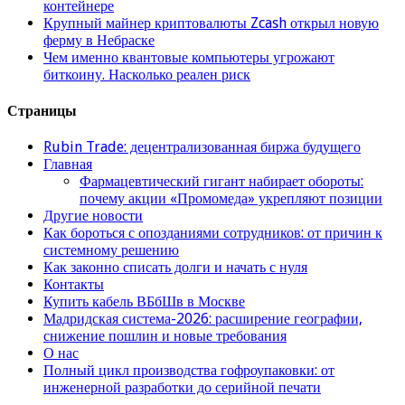
контейнере
Крупный майнер криптовалюты Zcash открыл новую
ферму в Небраске
Чем именно квантовые компьютеры угрожают
биткоину. Насколько реален риск
Страницы
Rubin Trade: децентрализованная биржа будущего
Главная
Фармацевтический гигант набирает обороты:
почему акции «Промомеда» укрепляют позиции
Другие новости
Как бороться с опозданиями сотрудников: от причин к
системному решению
Как законно списать долги и начать с нуля
Контакты
Купить кабель ВБбШв в Москве
Мадридская система-2026: расширение географии,
снижение пошлин и новые требования
О нас
Полный цикл производства гофроупаковки: от
инженерной разработки до серийной печати