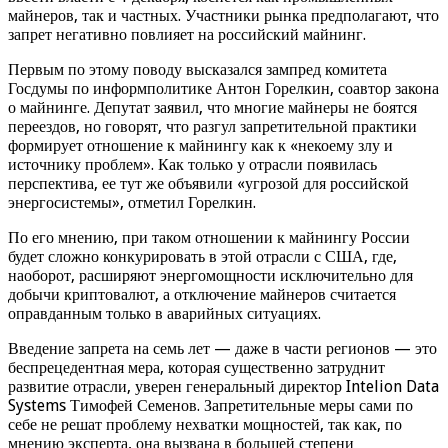
майнеров, так и частных. Участники рынка предполагают, что
запрет негативно повлияет на российский майнинг.
Первым по этому поводу высказался зампред комитета
Госдумы по информполитике Антон Горелкин, соавтор закона
о майнинге. Депутат заявил, что многие майнеры не боятся
переездов, но говорят, что разгул запретительной практики
формирует отношение к майнингу как к «некоему злу и
источнику проблем». Как только у отрасли появилась
перспектива, ее тут же объявили «угрозой для российской
энергосистемы», отметил Горелкин.
По его мнению, при таком отношении к майнингу России
будет сложно конкурировать в этой отрасли с США, где,
наоборот, расширяют энергомощности исключительно для
добычи криптовалют, а отключение майнеров считается
оправданным только в аварийных ситуациях.
Введение запрета на семь лет — даже в части регионов — это
беспрецедентная мера, которая существенно затруднит
развитие отрасли, уверен генеральный директор Intelion Data
Systems Тимофей Семенов. Запретительные меры сами по
себе не решат проблему нехватки мощностей, так как, по
мнению эксперта, она вызвана в большей степени