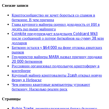
Свежие записи
Криптосообщество не хочет бороться со спамом в
биткоине. В чем причина
Глава крупного майнера оценил доходность от ИИ в
десять раз выше майнинга
Coinkite предупреждает владельцев Coldcard Mk3
после сообщений о потере биткойнов на сумму 38 млн
долларов
Биткоин остался у $64 000 на фоне отскока азиатских
рынков
Гендиректор майнера MARA назвал причину продажи
20 000 биткоинов
Россиянин организовал подпольную криптоферму в
контейнере
Крупный майнер криптовалюты Zcash открыл новую
ферму в Небраске
Чем именно квантовые компьютеры угрожают
биткоину. Насколько реален риск
Страницы
Rubin Trade: децентрализованная биржа будущего