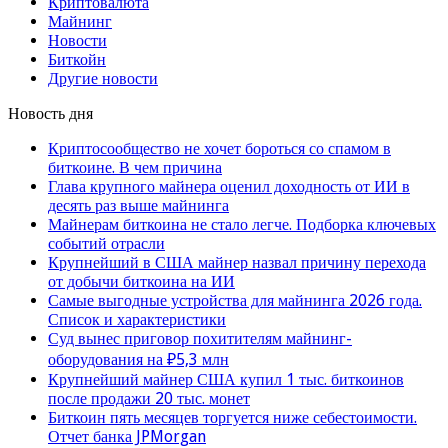
Криптовалюта
Майнинг
Новости
Биткойн
Другие новости
Новость дня
Криптосообщество не хочет бороться со спамом в
биткоине. В чем причина
Глава крупного майнера оценил доходность от ИИ в
десять раз выше майнинга
Майнерам биткоина не стало легче. Подборка ключевых
событий отрасли
Крупнейший в США майнер назвал причину перехода
от добычи биткоина на ИИ
Самые выгодные устройства для майнинга 2026 года.
Список и характеристики
Суд вынес приговор похитителям майнинг-
оборудования на ₽5,3 млн
Крупнейший майнер США купил 1 тыс. биткоинов
после продажи 20 тыс. монет
Биткоин пять месяцев торгуется ниже себестоимости.
Отчет банка JPMorgan