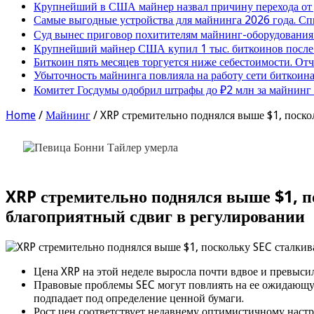
Крупнейший в США майнер назвал причину перехода от
Самые выгодные устройства для майнинга 2026 года. Сп
Суд вынес приговор похитителям майнинг-оборудования
Крупнейший майнер США купил 1 тыс. биткоинов после 
Биткоин пять месяцев торгуется ниже себестоимости. От
Убыточность майнинга повлияла на работу сети биткоина
Комитет Госдумы одобрил штрафы до ₽2 млн за майнинг
Home
/
Майнинг
/
XRP стремительно поднялся выше $1, поско
XRP стремительно поднялся выше $1, п
благоприятный сдвиг в регулировании
Цена XRP на этой неделе выросла почти вдвое и превысил
Правовые проблемы SEC могут повлиять на ее ожидающую
подпадает под определение ценной бумаги.
Рост цен соответствует недавнему оптимистичному наст