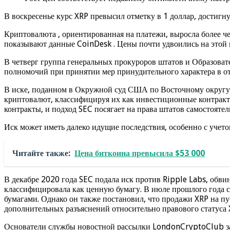
В воскресенье курс XRP превысил отметку в 1 доллар, дости
Криптовалюта , ориентированная на платежи, выросла более че
показывают данные CoinDesk . Цены почти удвоились на этой
В четверг группа генеральных прокуроров штатов и Образова
полномочий при принятии мер принудительного характера в 
В иске, поданном в Окружной суд США по Восточному округу 
криптовалют, классифицируя их как инвестиционные контракты
контракты, и подход SEC посягает на права штатов самостоятел
Иск может иметь далеко идущие последствия, особенно с учето
Читайте также:
Цена биткоина превысила $53 000
В декабре 2020 года SEC подала иск против Ripple Labs, обв
классифицировала как ценную бумагу. В июле прошлого года
бумагами. Однако он также постановил, что продажи XRP на п
дополнительных разъяснений относительно правового статуса 
Основатели службы новостной рассылки LondonCryptoClub за