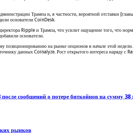
инистрации Трампа и, в частности, вероятной отставки [главы 
щили основатели CoinDesk.
иректора Ripple и Трампа, что усилит ощущение того, что норм
добавили основатели.
ему позиционированию на рынке опционов в начале этой недели. 
очнику данных Coinalyze. Рост открытого интереса наряду с Ral
 после сообщений о потере биткойнов на сумму 38
тских рынков