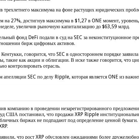
гнув трехлетнего максимума на фоне растущих юридических про
м на 27%, достигнув максимума в $1,27 в ONE момент, уровень,
 неделе, увеличив рыночную капитализацию до $63,59 млрд.
тельный фонд DeFi подали в суд на SEC за неконституционное 
отношении бирж цифровых активов.
Кентукки, говорится, что SEC в одностороннем порядке заявил
, такие как акции и облигации. В иске также говорится, что ц
ьно контролировать отрасль.
м апелляции SEC по делу Ripple, которая является ONE из важн
инив компанию в проведении незарегистрированного предложени
 суд США постановил, что продажи XRP Ripple институциональ
убличных биржах не подпадают под определение ценной бумаги. 
XRP.
явили, что рост XRP обусловлен ожиданиями более дружелюбно