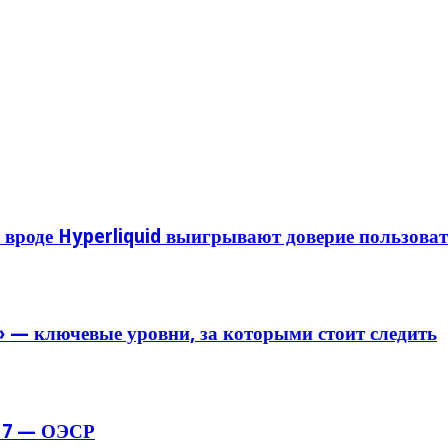
 вроде Hyperliquid выигрывают доверие пользоват
 — ключевые уровни, за которыми стоит следить
 G7 — ОЭСР