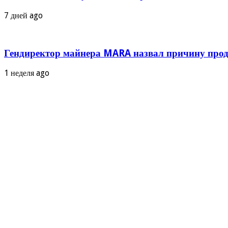
7 дней ago
Гендиректор майнера MARA назвал причину прод
1 неделя ago