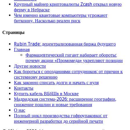
Крупный майнер криптовалюты Zcash открыл новую
ферму в Небраске
Чем именно квантовые компьютеры угрожают
биткоину. Насколько реален риск
Страницы
Rubin Trade: децентрализованная биржа будущего
Главная
Фармацевтический гигант набирает обороты:
почему акции «Промомеда» укрепляют позиции
Другие новости
Как бороться с опозданиями сотрудников: от причин к
системному решению
Как законно списать долги и начать с нуля
Контакты
Купить кабель ВБбШв в Москве
Мадридская система-2026: расширение географии,
снижение пошлин и новые требования
О нас
Полный цикл производства гофроупаковки: от
инженерной разработки до серийной печати