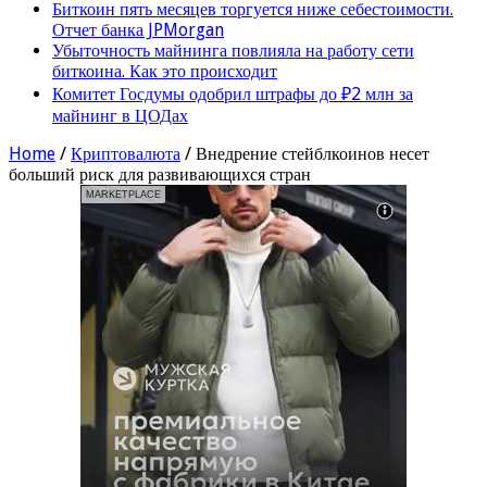
Биткоин пять месяцев торгуется ниже себестоимости.
Отчет банка JPMorgan
Убыточность майнинга повлияла на работу сети
биткоина. Как это происходит
Комитет Госдумы одобрил штрафы до ₽2 млн за
майнинг в ЦОДах
Home
/
Криптовалюта
/
Внедрение стейблкоинов несет
больший риск для развивающихся стран
MARKETPLACE