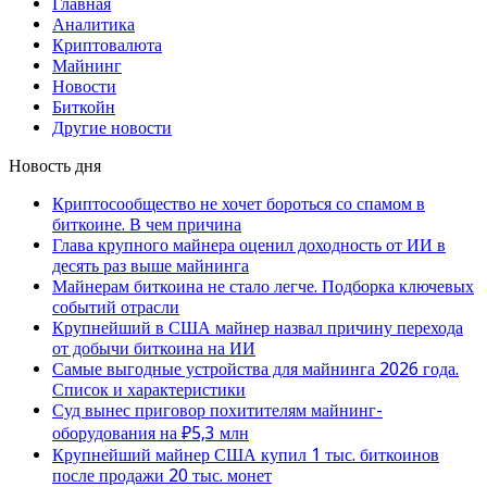
Главная
Аналитика
Криптовалюта
Майнинг
Новости
Биткойн
Другие новости
Новость дня
Криптосообщество не хочет бороться со спамом в
биткоине. В чем причина
Глава крупного майнера оценил доходность от ИИ в
десять раз выше майнинга
Майнерам биткоина не стало легче. Подборка ключевых
событий отрасли
Крупнейший в США майнер назвал причину перехода
от добычи биткоина на ИИ
Самые выгодные устройства для майнинга 2026 года.
Список и характеристики
Суд вынес приговор похитителям майнинг-
оборудования на ₽5,3 млн
Крупнейший майнер США купил 1 тыс. биткоинов
после продажи 20 тыс. монет