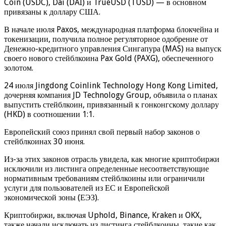
Coin (USDC), Dai (DAI) и TrueUSD (TUSD) — в основном
привязаны к доллару США.
В начале июля Paxos, международная платформа блокчейна и
токенизации, получила полное регуляторное одобрение от
Денежно-кредитного управления Сингапура (MAS) на выпуск
своего нового стейблкоина Pax Gold (PAXG), обеспеченного
золотом.
24 июля Jingdong Coinlink Technology Hong Kong Limited,
дочерняя компания JD Technology Group, объявила о планах
выпустить стейблкоин, привязанный к гонконгскому доллару
(HKD) в соотношении 1:1.
Европейский союз принял свой первый набор законов о
стейблкоинах 30 июня.
Из-за этих законов отрасль увидела, как многие криптобиржи
исключили из листинга определенные несоответствующие
нормативным требованиям стейблкоины или ограничили
услуги для пользователей из ЕС и Европейской
экономической зоны (ЕЭЗ).
Криптобиржи, включая Uphold, Binance, Kraken и OKX,
также начали исключать из листинга стейблкоины, такие как