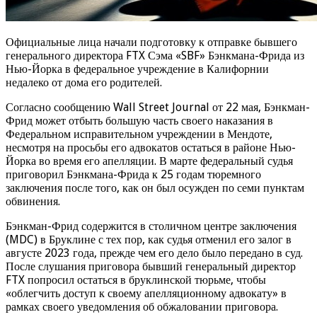
Официальные лица начали подготовку к отправке бывшего
генерального директора FTX Сэма «SBF» Бэнкмана-Фрида из
Нью-Йорка в федеральное учреждение в Калифорнии
недалеко от дома его родителей.
Согласно сообщению Wall Street Journal от 22 мая, Бэнкман-
Фрид может отбыть большую часть своего наказания в
Федеральном исправительном учреждении в Мендоте,
несмотря на просьбы его адвокатов остаться в районе Нью-
Йорка во время его апелляции. В марте федеральный судья
приговорил Бэнкмана-Фрида к 25 годам тюремного
заключения после того, как он был осужден по семи пунктам
обвинения.
Бэнкман-Фрид содержится в столичном центре заключения
(MDC) в Бруклине с тех пор, как судья отменил его залог в
августе 2023 года, прежде чем его дело было передано в суд.
После слушания приговора бывший генеральный директор
FTX попросил остаться в бруклинской тюрьме, чтобы
«облегчить доступ к своему апелляционному адвокату» в
рамках своего уведомления об обжаловании приговора.