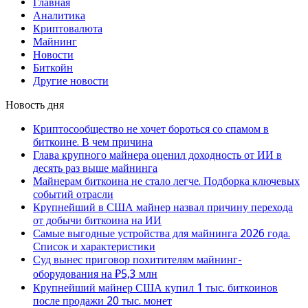
Главная
Аналитика
Криптовалюта
Майнинг
Новости
Биткойн
Другие новости
Новость дня
Криптосообщество не хочет бороться со спамом в
биткоине. В чем причина
Глава крупного майнера оценил доходность от ИИ в
десять раз выше майнинга
Майнерам биткоина не стало легче. Подборка ключевых
событий отрасли
Крупнейший в США майнер назвал причину перехода
от добычи биткоина на ИИ
Самые выгодные устройства для майнинга 2026 года.
Список и характеристики
Суд вынес приговор похитителям майнинг-
оборудования на ₽5,3 млн
Крупнейший майнер США купил 1 тыс. биткоинов
после продажи 20 тыс. монет