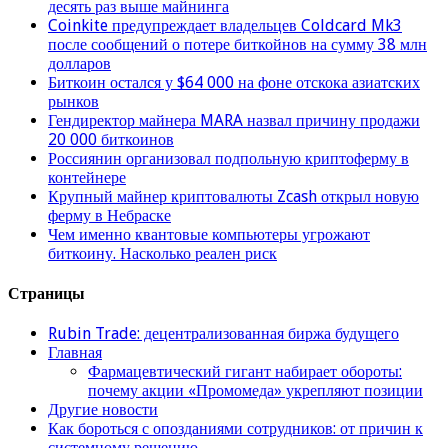
десять раз выше майнинга
Coinkite предупреждает владельцев Coldcard Mk3
после сообщений о потере биткойнов на сумму 38 млн
долларов
Биткоин остался у $64 000 на фоне отскока азиатских
рынков
Гендиректор майнера MARA назвал причину продажи
20 000 биткоинов
Россиянин организовал подпольную криптоферму в
контейнере
Крупный майнер криптовалюты Zcash открыл новую
ферму в Небраске
Чем именно квантовые компьютеры угрожают
биткоину. Насколько реален риск
Страницы
Rubin Trade: децентрализованная биржа будущего
Главная
Фармацевтический гигант набирает обороты:
почему акции «Промомеда» укрепляют позиции
Другие новости
Как бороться с опозданиями сотрудников: от причин к
системному решению