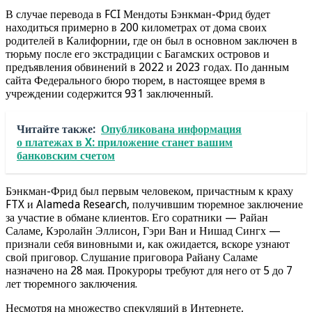
В случае перевода в FCI Мендоты Бэнкман-Фрид будет
находиться примерно в 200 километрах от дома своих
родителей в Калифорнии, где он был в основном заключен в
тюрьму после его экстрадиции с Багамских островов и
предъявления обвинений в 2022 и 2023 годах. По данным
сайта Федерального бюро тюрем, в настоящее время в
учреждении содержится 931 заключенный.
Читайте также:
Опубликована информация
о платежах в X: приложение станет вашим
банковским счетом
Бэнкман-Фрид был первым человеком, причастным к краху
FTX и Alameda Research, получившим тюремное заключение
за участие в обмане клиентов. Его соратники — Райан
Саламе, Кэролайн Эллисон, Гэри Ван и Нишад Сингх —
признали себя виновными и, как ожидается, вскоре узнают
свой приговор. Слушание приговора Райану Саламе
назначено на 28 мая. Прокуроры требуют для него от 5 до 7
лет тюремного заключения.
Несмотря на множество спекуляций в Интернете,