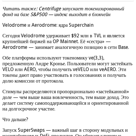
Читать также: Centrifuge запускает токенизированный
фонд на базе S&P500 — индекс выходит в блокчейн
Velodrome и Aerodrome: ядра Superchain
Сегодня Velodrome удерживает $92 млн в TVL и является
крупнейшей биржей на OP Mainnet. Её «сестра» —
Aerodrome — занимает аналогичную позицию в сети Base.
Обе платформы используют токеномику ve(3,3),
предложенную Андре Кронье. Пользователи могут застейкать
VELO или AERO, чтобы получить veVELO или veAERO. Эти
токены дают право участвовать в голосованиях и получать
долю комиссии от протокола.
Стимулы распределяются пропорционально «застейканной»
доле — чем выше ваша вовлеченность, тем выше доход. Это
делает систему самоподдерживающейся и ориентированной
на долгосрочное участие.
Что дальше?
Запуск SuperSwaps — важный шаг в сторону модульных и
масштабируемых DeFi-продуктов. Он убирает ключевые