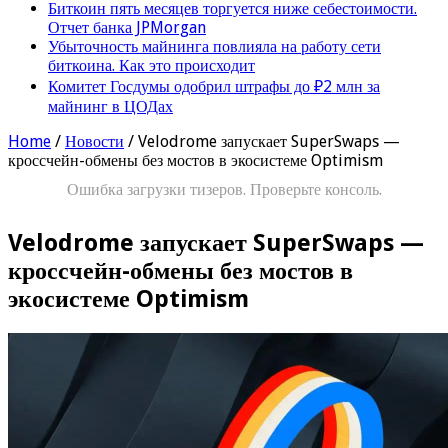
Биткоин пять месяцев торгуется ниже себестоимости.
Отчет банка JPMorgan
Убыточность майнинга повлияла на работу сети
биткоина. Как это происходит
Комитет Госдумы одобрил штрафы до ₽2 млн за
майнинг в ЦОДах
Home
/
Новости
/
Velodrome запускает SuperSwaps —
кроссчейн-обмены без мостов в экосистеме Optimism
Ошибка загрузки тизеров. Проверьте консоль.
Velodrome запускает SuperSwaps —
кроссчейн-обмены без мостов в
экосистеме Optimism