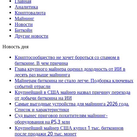
Главная
Аналитика
Криптовалюта
Майнинг
Новости
Биткойн
Другие новости
Новость дня
Криптосообщество не хочет бороться со спамом в
биткоине. В чем причина
Глава крупного майнера оценил доходность от ИИ в
десять раз выше майнинга
Майнерам биткоина не стало легче. Подборка ключевых
событий отрасли
Крупнейший в США майнер назвал причину перехода
от добычи биткоина на ИИ
Самые выгодные устройства для майнинга 2026 года.
Список и характеристики
Суд вынес приговор похитителям майнинг-
оборудования на ₽5,3 млн
Крупнейший майнер США купил 1 тыс. биткоинов
после продажи 20 тыс. монет