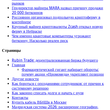
рынков
Гендиректор майнера MARA назвал причину продажи
20 000 биткоинов
Россиянин организовал подпольную криптоферму в
контейнере
Крупный майнер криптовалюты Zcash открыл новую
ферму в Небраске
Чем именно квантовые компьютеры угрожают
биткоину. Насколько реален риск
Страницы
Rubin Trade: децентрализованная биржа будущего
Главная
Фармацевтический гигант набирает обороты:
почему акции «Промомеда» укрепляют позиции
Другие новости
Как бороться с опозданиями сотрудников: от причин к
системному решению
Как законно списать долги и начать с нуля
Контакты
Купить кабель ВБбШв в Москве
Мадридская система-2026: расширение географии,