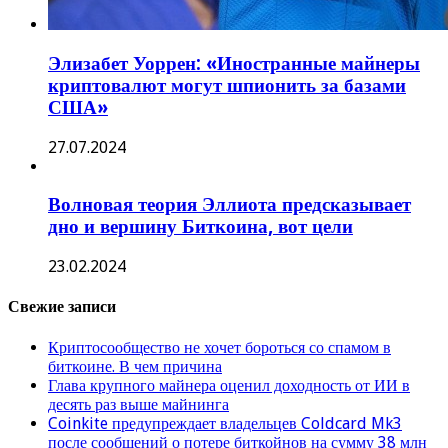
Россиянин организовал подпольную криптоферму в
контейнере
Крупный майнер криптовалюты Zcash открыл новую
ферму в Небраске
Чем именно квантовые компьютеры угрожают
биткоину. Насколько реален риск
Страницы
Rubin Trade: децентрализованная биржа будущего
Главная
Фармацевтический гигант набирает обороты:
почему акции «Промомеда» укрепляют позиции
Другие новости
Как бороться с опозданиями сотрудников: от причин к
системному решению
Как законно списать долги и начать с нуля
Контакты
Купить кабель ВБбШв в Москве
Мадридская система-2026: расширение географии,
снижение пошлин и новые требования
О нас
Полный цикл производства гофроупаковки: от
инженерной разработки до серийной печати