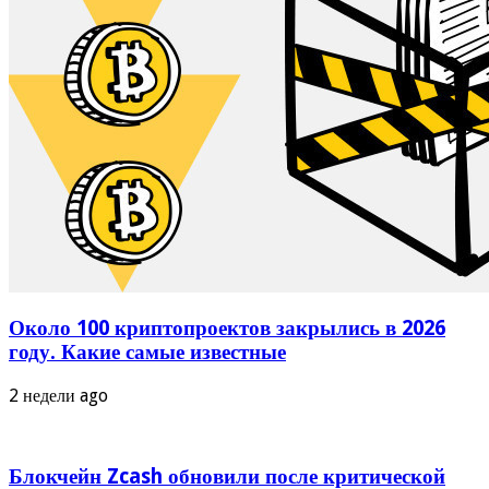
Другие новости
читайте также
Топ новости
Биржа ByBit прекращает работу во
Франции
02.08.2024