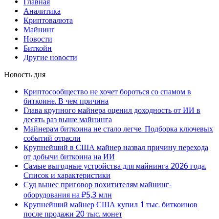
Главная
Аналитика
Криптовалюта
Майнинг
Новости
Биткойн
Другие новости
Новость дня
Криптосообщество не хочет бороться со спамом в
биткоине. В чем причина
Глава крупного майнера оценил доходность от ИИ в
десять раз выше майнинга
Майнерам биткоина не стало легче. Подборка ключевых
событий отрасли
Крупнейший в США майнер назвал причину перехода
от добычи биткоина на ИИ
Самые выгодные устройства для майнинга 2026 года.
Список и характеристики
Суд вынес приговор похитителям майнинг-
оборудования на ₽5,3 млн
Крупнейший майнер США купил 1 тыс. биткоинов
после продажи 20 тыс. монет