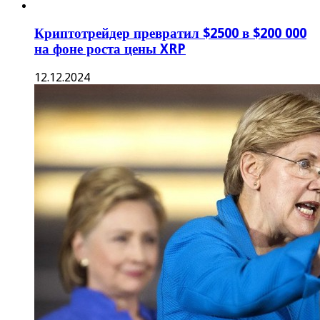
США»
27.07.2024
Волновая теория Эллиота предсказывает
дно и вершину Биткоина, вот цели
23.02.2024
Свежие записи
Криптосообщество не хочет бороться со спамом в
биткоине. В чем причина
Глава крупного майнера оценил доходность от ИИ в
десять раз выше майнинга
Coinkite предупреждает владельцев Coldcard Mk3
после сообщений о потере биткойнов на сумму 38 млн
долларов
Биткоин остался у $64 000 на фоне отскока азиатских
рынков
Гендиректор майнера MARA назвал причину продажи
20 000 биткоинов