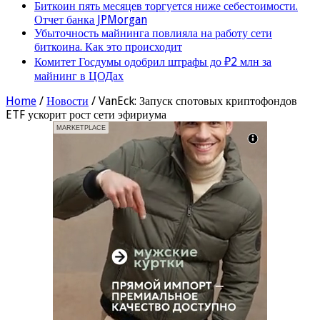
Биткоин пять месяцев торгуется ниже себестоимости.
Отчет банка JPMorgan
Убыточность майнинга повлияла на работу сети
биткоина. Как это происходит
Комитет Госдумы одобрил штрафы до ₽2 млн за
майнинг в ЦОДах
Home
/
Новости
/
VanEck: Запуск спотовых криптофондов
ETF ускорит рост сети эфириума
VanEck: Запуск спотовых
криптофондов ETF ускорит рост сети
эфириума