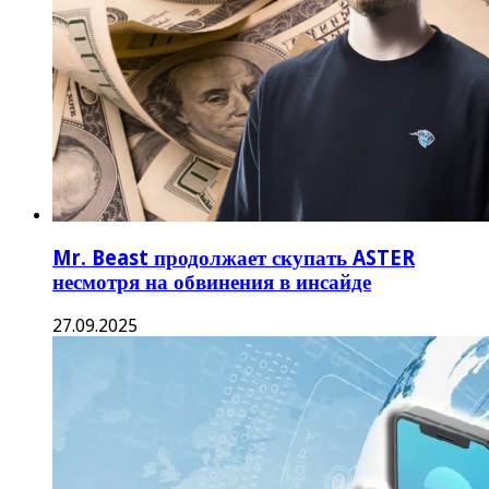
Ripple признан частью платежных систем в
отличие от Bitcoin
12.01.2025
Почему не растет Ethereum. Что будет с
ценой «эфира»
22.11.2024
Криптотрейдер превратил $2500 в $200 000
на фоне роста цены XRP