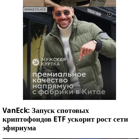
Инвесткомпания VanEck положительно оценивает
расширение сети эфириума. Этот процесс будет
способствовать увеличению числа пользователей блокчейна и
укрепит спрос на эфир (ETH).
К 2030 году крупнейший альткоин может достигнуть $22
000, если ускорятся темпы роста экосистемы, используемой
для развертывания децентрализованных приложений,
отмечается в докладе аналитиков.
Увеличение количества пользователей сети ускорится после
выхода спотовых криптофондов эфириум-ETF на
американский рынок.
Читайте также:
ФРС пересмотрела подход к участию
банков в криптовалютах