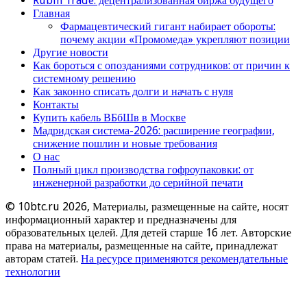
Rubin Trade: децентрализованная биржа будущего
Главная
Фармацевтический гигант набирает обороты:
почему акции «Промомеда» укрепляют позиции
Другие новости
Как бороться с опозданиями сотрудников: от причин к
системному решению
Как законно списать долги и начать с нуля
Контакты
Купить кабель ВБбШв в Москве
Мадридская система-2026: расширение географии,
снижение пошлин и новые требования
О нас
Полный цикл производства гофроупаковки: от
инженерной разработки до серийной печати
© 10btc.ru 2026, Материалы, размещенные на сайте, носят
информационный характер и предназначены для
образовательных целей. Для детей старше 16 лет. Авторские
права на материалы, размещенные на сайте, принадлежат
авторам статей.
На ресурсе применяются рекомендательные
технологии