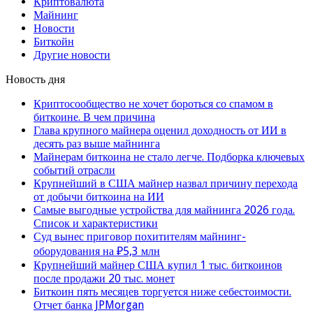
Криптовалюта
Майнинг
Новости
Биткойн
Другие новости
Новость дня
Криптосообщество не хочет бороться со спамом в
биткоине. В чем причина
Глава крупного майнера оценил доходность от ИИ в
десять раз выше майнинга
Майнерам биткоина не стало легче. Подборка ключевых
событий отрасли
Крупнейший в США майнер назвал причину перехода
от добычи биткоина на ИИ
Самые выгодные устройства для майнинга 2026 года.
Список и характеристики
Суд вынес приговор похитителям майнинг-
оборудования на ₽5,3 млн
Крупнейший майнер США купил 1 тыс. биткоинов
после продажи 20 тыс. монет
Биткоин пять месяцев торгуется ниже себестоимости.
Отчет банка JPMorgan