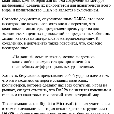
квантовых компьютеров для взлома современных методов
шифрования) сделала их приоритетом для правительств всего
мира, и правительство США не является исключением.
Согласно документам, опубликованным DARPA, это новое
исследование показывает, «что вполне вероятно, что
квантовые компьютеры предоставят преимущества для
экономически ценных приложений в определенных областях
химии, квантовых материалов и материаловедения». К
сожалению, в документах также говорится, что, согласно
исследованию:
«На данный момент неясно, можно ли достичь
каких-либо преимуществ для приложений в
нелинейных дифференциальных уравнениях».
Хотя это, безусловно, представляет собой удар по идее о том,
что мы находимся на пороге создания квантовых
компьютеров, которые сделают нас всех богатыми, играя на
рынках, следует отметить, что DARPA не является конечным и
главным из квантовых технологий. компьютерный мир.
Такие компании, как Rigetti и Microsoft (первая участвовала
в этом исследовании, а вторая неоднократно сотрудничала с
DARPA) добились независимых успехов в области квантовых