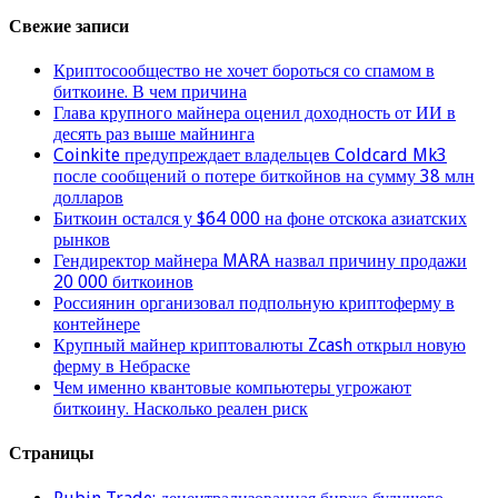
Свежие записи
Криптосообщество не хочет бороться со спамом в
биткоине. В чем причина
Глава крупного майнера оценил доходность от ИИ в
десять раз выше майнинга
Coinkite предупреждает владельцев Coldcard Mk3
после сообщений о потере биткойнов на сумму 38 млн
долларов
Биткоин остался у $64 000 на фоне отскока азиатских
рынков
Гендиректор майнера MARA назвал причину продажи
20 000 биткоинов
Россиянин организовал подпольную криптоферму в
контейнере
Крупный майнер криптовалюты Zcash открыл новую
ферму в Небраске
Чем именно квантовые компьютеры угрожают
биткоину. Насколько реален риск
Страницы