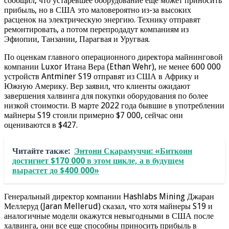
сообщил, что устаревшее оборудование еще может приносить
прибыль, но в США это маловероятно из-за высоких
расценок на электрическую энергию. Технику отправят
ремонтировать, а потом перепродадут компаниям из
Эфиопии, Танзании, Парагвая и Уругвая.
По оценкам главного операционного директора майнинговой
компании Luxor Итана Вера (Ethan Wehr), не менее 600 000
устройств Antminer S19 отправят из США в Африку и
Южную Америку. Вер заявил, что клиенты ожидают
завершения халвинга для покупки оборудования по более
низкой стоимости. В марте 2022 года бывшие в употреблении
майнеры S19 стоили примерно $7 000, сейчас они
оцениваются в $427.
Читайте также:
Энтони Скарамуччи: «Биткоин
достигнет $170 000 в этом цикле, а в будущем
вырастет до $400 000»
Генеральный директор компании Hashlabs Mining Джаран
Меллеруд (Jaran Mellerud) сказал, что хотя майнеры S19 и
аналогичные модели окажутся невыгодными в США после
халвинга, они все еще способны приносить прибыль в