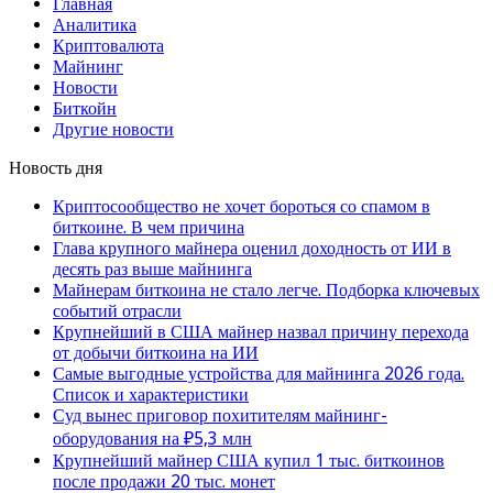
Главная
Аналитика
Криптовалюта
Майнинг
Новости
Биткойн
Другие новости
Новость дня
Криптосообщество не хочет бороться со спамом в
биткоине. В чем причина
Глава крупного майнера оценил доходность от ИИ в
десять раз выше майнинга
Майнерам биткоина не стало легче. Подборка ключевых
событий отрасли
Крупнейший в США майнер назвал причину перехода
от добычи биткоина на ИИ
Самые выгодные устройства для майнинга 2026 года.
Список и характеристики
Суд вынес приговор похитителям майнинг-
оборудования на ₽5,3 млн
Крупнейший майнер США купил 1 тыс. биткоинов
после продажи 20 тыс. монет