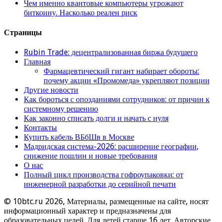
Чем именно квантовые компьютеры угрожают
биткоину. Насколько реален риск
Страницы
Rubin Trade: децентрализованная биржа будущего
Главная
Фармацевтический гигант набирает обороты:
почему акции «Промомеда» укрепляют позиции
Другие новости
Как бороться с опозданиями сотрудников: от причин к
системному решению
Как законно списать долги и начать с нуля
Контакты
Купить кабель ВБбШв в Москве
Мадридская система-2026: расширение географии,
снижение пошлин и новые требования
О нас
Полный цикл производства гофроупаковки: от
инженерной разработки до серийной печати
© 10btc.ru 2026, Материалы, размещенные на сайте, носят
информационный характер и предназначены для
образовательных целей. Для детей старше 16 лет. Авторские