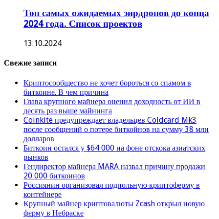
Топ самых ожидаемых эирдропов до конца
2024 года. Список проектов
13.10.2024
Свежие записи
Криптосообщество не хочет бороться со спамом в
биткоине. В чем причина
Глава крупного майнера оценил доходность от ИИ в
десять раз выше майнинга
Coinkite предупреждает владельцев Coldcard Mk3
после сообщений о потере биткойнов на сумму 38 млн
долларов
Биткоин остался у $64 000 на фоне отскока азиатских
рынков
Гендиректор майнера MARA назвал причину продажи
20 000 биткоинов
Россиянин организовал подпольную криптоферму в
контейнере
Крупный майнер криптовалюты Zcash открыл новую
ферму в Небраске