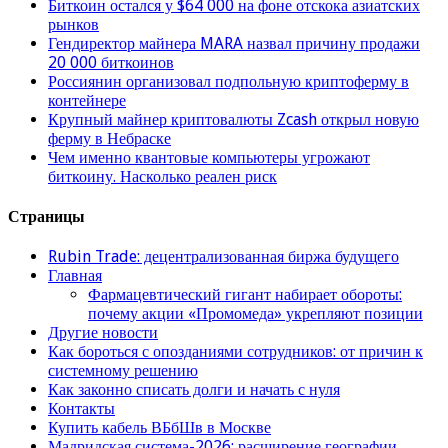
Биткоин остался у $64 000 на фоне отскока азиатских
рынков
Гендиректор майнера MARA назвал причину продажи
20 000 биткоинов
Россиянин организовал подпольную криптоферму в
контейнере
Крупный майнер криптовалюты Zcash открыл новую
ферму в Небраске
Чем именно квантовые компьютеры угрожают
биткоину. Насколько реален риск
Страницы
Rubin Trade: децентрализованная биржа будущего
Главная
Фармацевтический гигант набирает обороты:
почему акции «Промомеда» укрепляют позиции
Другие новости
Как бороться с опозданиями сотрудников: от причин к
системному решению
Как законно списать долги и начать с нуля
Контакты
Купить кабель ВБбШв в Москве
Мадридская система-2026: расширение географии,