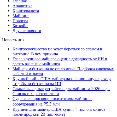
Главная
Аналитика
Криптовалюта
Майнинг
Новости
Биткойн
Другие новости
Новость дня
Криптосообщество не хочет бороться со спамом в
биткоине. В чем причина
Глава крупного майнера оценил доходность от ИИ в
десять раз выше майнинга
Майнерам биткоина не стало легче. Подборка ключевых
событий отрасли
Крупнейший в США майнер назвал причину перехода
от добычи биткоина на ИИ
Самые выгодные устройства для майнинга 2026 года.
Список и характеристики
Суд вынес приговор похитителям майнинг-
оборудования на ₽5,3 млн
Крупнейший майнер США купил 1 тыс. биткоинов
после продажи 20 тыс. монет