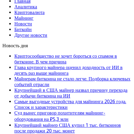
Главная
Аналитика
Криптовалюта
Майнинг
Новости
Биткойн
Другие новости
Новость дня
Криптосообщество не хочет бороться со спамом в
биткоине. В чем причина
Глава крупного майнера оценил доходность от ИИ в
десять раз выше майнинга
Майнерам биткоина не стало легче. Подборка ключевых
событий отрасли
Крупнейший в США майнер назвал причину перехода
от добычи биткоина на ИИ
Самые выгодные устройства для майнинга 2026 года.
Список и характеристики
Суд вынес приговор похитителям майнинг-
оборудования на ₽5,3 млн
Крупнейший майнер США купил 1 тыс. биткоинов
после продажи 20 тыс. монет