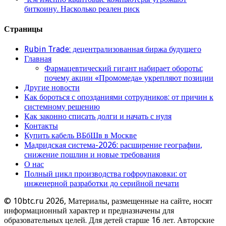
биткоину. Насколько реален риск
Страницы
Rubin Trade: децентрализованная биржа будущего
Главная
Фармацевтический гигант набирает обороты:
почему акции «Промомеда» укрепляют позиции
Другие новости
Как бороться с опозданиями сотрудников: от причин к
системному решению
Как законно списать долги и начать с нуля
Контакты
Купить кабель ВБбШв в Москве
Мадридская система-2026: расширение географии,
снижение пошлин и новые требования
О нас
Полный цикл производства гофроупаковки: от
инженерной разработки до серийной печати
© 10btc.ru 2026, Материалы, размещенные на сайте, носят
информационный характер и предназначены для
образовательных целей. Для детей старше 16 лет. Авторские