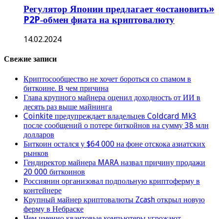
Регулятор Японии предлагает «остановить»
P2P‑обмен фиата на криптовалюту
14.02.2024
Свежие записи
Криптосообщество не хочет бороться со спамом в
биткоине. В чем причина
Глава крупного майнера оценил доходность от ИИ в
десять раз выше майнинга
Coinkite предупреждает владельцев Coldcard Mk3
после сообщений о потере биткойнов на сумму 38 млн
долларов
Биткоин остался у $64 000 на фоне отскока азиатских
рынков
Гендиректор майнера MARA назвал причину продажи
20 000 биткоинов
Россиянин организовал подпольную криптоферму в
контейнере
Крупный майнер криптовалюты Zcash открыл новую
ферму в Небраске
Чем именно квантовые компьютеры угрожают