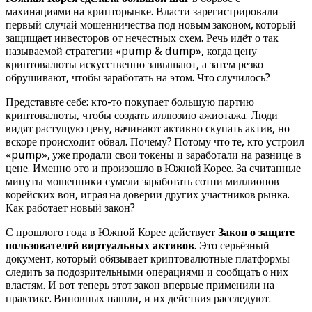
махинациями на крипторынке. Власти зарегистрировали
первый случай мошенничества под новым законом, который
защищает инвесторов от нечестных схем. Речь идёт о так
называемой стратегии «pump & dump», когда цену
криптовалюты искусственно завышают, а затем резко
обрушивают, чтобы заработать на этом. Что случилось?
Представьте себе: кто-то покупает большую партию
криптовалюты, чтобы создать иллюзию ажиотажа. Люди
видят растущую цену, начинают активно скупать актив, но
вскоре происходит обвал. Почему? Потому что те, кто устроил
«pump», уже продали свои токены и заработали на разнице в
цене. Именно это и произошло в Южной Корее. За считанные
минуты мошенники сумели заработать сотни миллионов
корейских вон, играя на доверии других участников рынка.
Как работает новый закон?
С прошлого года в Южной Корее действует
Закон о защите
пользователей виртуальных активов
. Это серьёзный
документ, который обязывает криптовалютные платформы
следить за подозрительными операциями и сообщать о них
властям. И вот теперь этот закон впервые применили на
практике. Виновных нашли, и их действия расследуют.