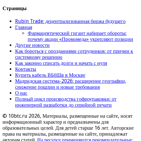
Страницы
Rubin Trade: децентрализованная биржа будущего
Главная
Фармацевтический гигант набирает обороты:
почему акции «Промомеда» укрепляют позиции
Другие новости
Как бороться с опозданиями сотрудников: от причин к
системному решению
Как законно списать долги и начать с нуля
Контакты
Купить кабель ВБбШв в Москве
Мадридская система-2026: расширение географии,
снижение пошлин и новые требования
О нас
Полный цикл производства гофроупаковки: от
инженерной разработки до серийной печати
© 10btc.ru 2026, Материалы, размещенные на сайте, носят
информационный характер и предназначены для
образовательных целей. Для детей старше 16 лет. Авторские
права на материалы, размещенные на сайте, принадлежат
авторам статей.
На ресурсе применяются рекомендательные