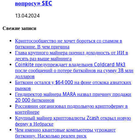
вопросу» SEC
13.04.2024
Свежие записи
Криптосообщество не хочет бороться со спамом в
биткоине. В чем причина
Глава крупного майнера оценил доходность от ИИ в
десять раз выше майнинга
Coinkite предупреждает владельцев Coldcard Mk3
после сообщений о потере биткойнов на сумму 38 млн
долларов
Биткоин остался у $64 000 на фоне отскока азиатских
рынков
Гендиректор майнера MARA назвал причину продажи
20 000 биткоинов
Россиянин организовал подпольную криптоферму в
контейнере
Крупный майнер криптовалюты Zcash открыл новую
ферму в Небраске
Чем именно квантовые компьютеры угрожают
биткоину. Насколько реален риск