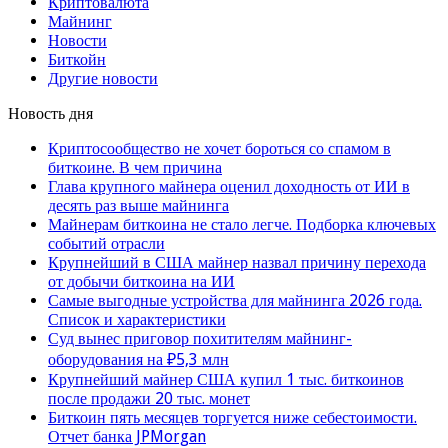
Криптовалюта
Майнинг
Новости
Биткойн
Другие новости
Новость дня
Криптосообщество не хочет бороться со спамом в
биткоине. В чем причина
Глава крупного майнера оценил доходность от ИИ в
десять раз выше майнинга
Майнерам биткоина не стало легче. Подборка ключевых
событий отрасли
Крупнейший в США майнер назвал причину перехода
от добычи биткоина на ИИ
Самые выгодные устройства для майнинга 2026 года.
Список и характеристики
Суд вынес приговор похитителям майнинг-
оборудования на ₽5,3 млн
Крупнейший майнер США купил 1 тыс. биткоинов
после продажи 20 тыс. монет
Биткоин пять месяцев торгуется ниже себестоимости.
Отчет банка JPMorgan