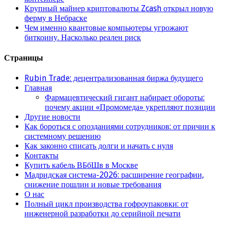
Крупный майнер криптовалюты Zcash открыл новую
ферму в Небраске
Чем именно квантовые компьютеры угрожают
биткоину. Насколько реален риск
Страницы
Rubin Trade: децентрализованная биржа будущего
Главная
Фармацевтический гигант набирает обороты:
почему акции «Промомеда» укрепляют позиции
Другие новости
Как бороться с опозданиями сотрудников: от причин к
системному решению
Как законно списать долги и начать с нуля
Контакты
Купить кабель ВБбШв в Москве
Мадридская система-2026: расширение географии,
снижение пошлин и новые требования
О нас
Полный цикл производства гофроупаковки: от
инженерной разработки до серийной печати