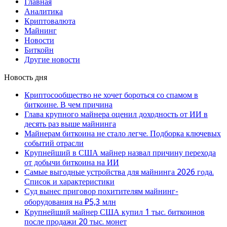
Главная
Аналитика
Криптовалюта
Майнинг
Новости
Биткойн
Другие новости
Новость дня
Криптосообщество не хочет бороться со спамом в
биткоине. В чем причина
Глава крупного майнера оценил доходность от ИИ в
десять раз выше майнинга
Майнерам биткоина не стало легче. Подборка ключевых
событий отрасли
Крупнейший в США майнер назвал причину перехода
от добычи биткоина на ИИ
Самые выгодные устройства для майнинга 2026 года.
Список и характеристики
Суд вынес приговор похитителям майнинг-
оборудования на ₽5,3 млн
Крупнейший майнер США купил 1 тыс. биткоинов
после продажи 20 тыс. монет