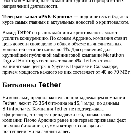
работы компании, назвав майнинг одним из приоритетных
направлений деятельности.
Телеграм-канал «РБК-Крипто»
— подпишитесь и будьте в
курсе самых главных и актуальных новостей о криптовалюте.
Выход Tether на рынок майнинга криптовалюты может
усилить конкуренцию. По словам Ардоино, компания ставит
цель довести свою долю в общем объеме вычислительных
мощностей сети биткоина до 1%. Для сравнения: доля
крупнейшей публичной майнинговой компании Marathon
Digital Holdings составляет около 4%. Tether строит
майнинговые центры в Уругвае, Парагвае и Сальвадоре,
причем мощность каждого из них составляет от 40 до 70 МВт.
Биткоины Tether
На кошельке, предположительно принадлежащем компании
Tether, лежит 75 354 биткоина на $5,1 млрд, по данным
Bitinfocharts. Компания Tether не подтверждала
официально, что адрес принадлежит ей, однако глава
компании Паоло Ардоино ранее в интервью признавал факт
покупки биткоинов, суммы которых совпадали с
поступлениями на данный адрес.