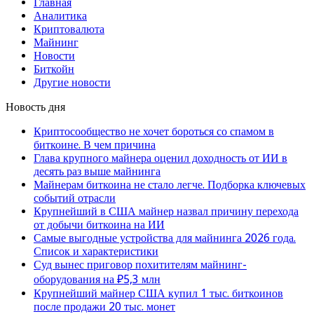
Главная
Аналитика
Криптовалюта
Майнинг
Новости
Биткойн
Другие новости
Новость дня
Криптосообщество не хочет бороться со спамом в
биткоине. В чем причина
Глава крупного майнера оценил доходность от ИИ в
десять раз выше майнинга
Майнерам биткоина не стало легче. Подборка ключевых
событий отрасли
Крупнейший в США майнер назвал причину перехода
от добычи биткоина на ИИ
Самые выгодные устройства для майнинга 2026 года.
Список и характеристики
Суд вынес приговор похитителям майнинг-
оборудования на ₽5,3 млн
Крупнейший майнер США купил 1 тыс. биткоинов
после продажи 20 тыс. монет