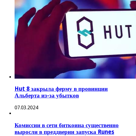
Hut 8 закрыла ферму в провинции
Альберта из-за убытков
07.03.2024
Комиссии в сети биткоина существенно
выросли в преддверии запуска Runes