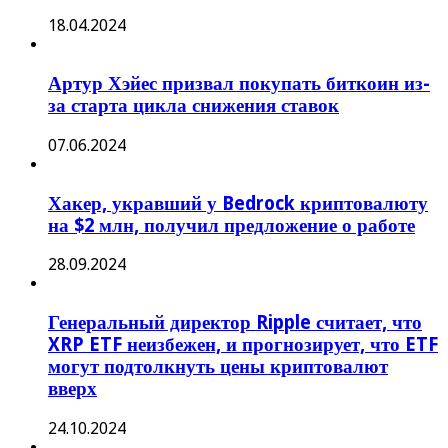
18.04.2024
Артур Хэйес призвал покупать биткоин из-
за старта цикла снижения ставок
07.06.2024
Хакер, укравший у Bedrock криптовалюту
на $2 млн, получил предложение о работе
28.09.2024
Генеральный директор Ripple считает, что
XRP ETF неизбежен, и прогнозирует, что ETF
могут подтолкнуть цены криптовалют
вверх
24.10.2024