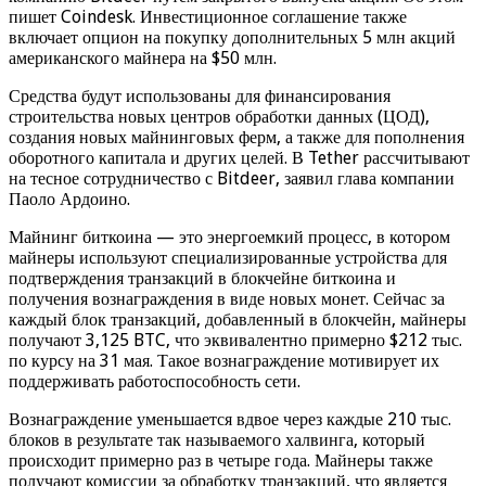
пишет Coindesk. Инвестиционное соглашение также
включает опцион на покупку дополнительных 5 млн акций
американского майнера на $50 млн.
Средства будут использованы для финансирования
строительства новых центров обработки данных (ЦОД),
создания новых майнинговых ферм, а также для пополнения
оборотного капитала и других целей. В Tether рассчитывают
на тесное сотрудничество с Bitdeer, заявил глава компании
Паоло Ардоино.
Майнинг биткоина — это энергоемкий процесс, в котором
майнеры используют специализированные устройства для
подтверждения транзакций в блокчейне биткоина и
получения вознаграждения в виде новых монет. Сейчас за
каждый блок транзакций, добавленный в блокчейн, майнеры
получают 3,125 BTC, что эквивалентно примерно $212 тыс.
по курсу на 31 мая. Такое вознаграждение мотивирует их
поддерживать работоспособность сети.
Вознаграждение уменьшается вдвое через каждые 210 тыс.
блоков в результате так называемого халвинга, который
происходит примерно раз в четыре года. Майнеры также
получают комиссии за обработку транзакций, что является