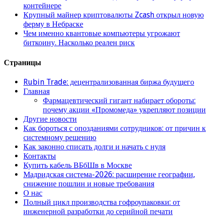
контейнере
Крупный майнер криптовалюты Zcash открыл новую
ферму в Небраске
Чем именно квантовые компьютеры угрожают
биткоину. Насколько реален риск
Страницы
Rubin Trade: децентрализованная биржа будущего
Главная
Фармацевтический гигант набирает обороты:
почему акции «Промомеда» укрепляют позиции
Другие новости
Как бороться с опозданиями сотрудников: от причин к
системному решению
Как законно списать долги и начать с нуля
Контакты
Купить кабель ВБбШв в Москве
Мадридская система-2026: расширение географии,
снижение пошлин и новые требования
О нас
Полный цикл производства гофроупаковки: от
инженерной разработки до серийной печати