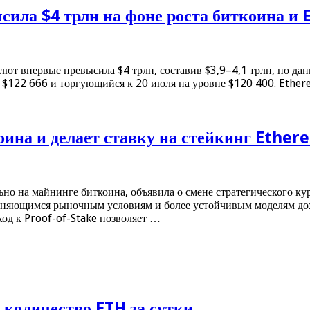
ила $4 трлн на фоне роста биткоина и
лют впервые превысила $4 трлн, составив $3,9–4,1 трлн, по д
 $122 666 и торгующийся к 20 июля на уровне $120 400. Ether
коина и делает ставку на стейкинг Ethe
ьно на майнинге биткоина, объявила о смене стратегического к
меняющимся рыночным условиям и более устойчивым моделям дох
еход к Proof-of-Stake позволяет …
количество ETH за сутки