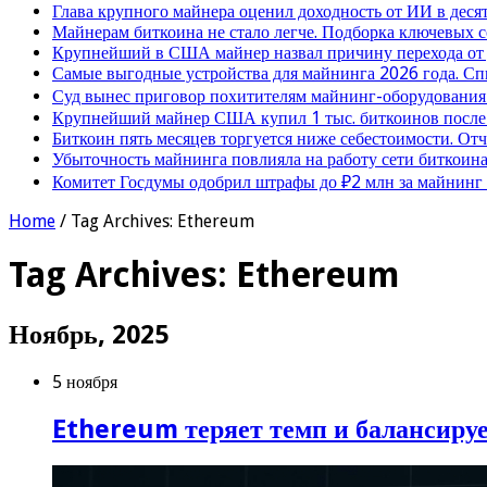
Глава крупного майнера оценил доходность от ИИ в деся
Майнерам биткоина не стало легче. Подборка ключевых 
Крупнейший в США майнер назвал причину перехода от
Самые выгодные устройства для майнинга 2026 года. Сп
Суд вынес приговор похитителям майнинг-оборудования
Крупнейший майнер США купил 1 тыс. биткоинов после 
Биткоин пять месяцев торгуется ниже себестоимости. От
Убыточность майнинга повлияла на работу сети биткоина
Комитет Госдумы одобрил штрафы до ₽2 млн за майнинг
Home
/
Tag Archives: Ethereum
Tag Archives:
Ethereum
Ноябрь, 2025
5 ноября
Ethereum теряет темп и балансируе