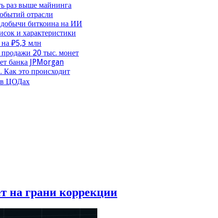
ть раз выше майнинга
событий отрасли
 добычи биткоина на ИИ
исок и характеристики
 на ₽5,3 млн
продажи 20 тыс. монет
чет банка JPMorgan
. Как это происходит
 в ЦОДах
т на грани коррекции