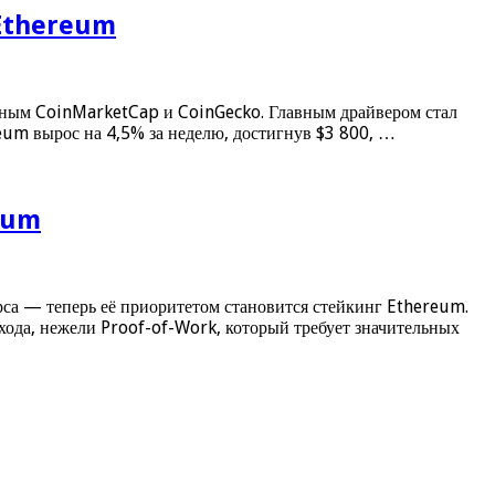
 Ethereum
анным CoinMarketCap и CoinGecko. Главным драйвером стал
eum вырос на 4,5% за неделю, достигнув $3 800, …
reum
урса — теперь её приоритетом становится стейкинг Ethereum.
ода, нежели Proof-of-Work, который требует значительных