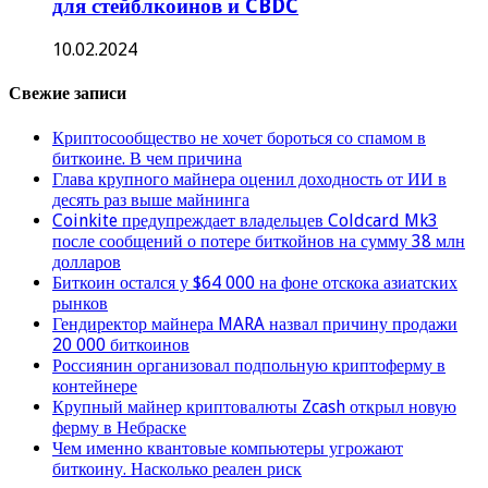
для стейблкоинов и CBDC
10.02.2024
Свежие записи
Криптосообщество не хочет бороться со спамом в
биткоине. В чем причина
Глава крупного майнера оценил доходность от ИИ в
десять раз выше майнинга
Coinkite предупреждает владельцев Coldcard Mk3
после сообщений о потере биткойнов на сумму 38 млн
долларов
Биткоин остался у $64 000 на фоне отскока азиатских
рынков
Гендиректор майнера MARA назвал причину продажи
20 000 биткоинов
Россиянин организовал подпольную криптоферму в
контейнере
Крупный майнер криптовалюты Zcash открыл новую
ферму в Небраске
Чем именно квантовые компьютеры угрожают
биткоину. Насколько реален риск