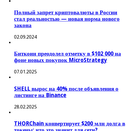
Полный запрет криптовалюты в России
стал реальностью — новая норма нового
закона
02.09.2024
Биткоин преодолел отметку в $102 000 на
фоне новых покупок MicroStrategy
07.01.2025
SHELL вырос на 40% после объявления о
листинге на Binance
28.02.2025
THORChain конвертирует $200 млн долга в
токены: что это значит для сети?