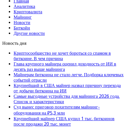
Главная
Аналитика
Криптовалюта
Майнинг
Новости
Биткойн
Другие новости
Новость дня
Криптосообщество не хочет бороться со спамом в
биткоине. В чем причина
Глава крупного майнера оценил доходность от ИИ в
десять раз выше майнинга
Майнерам биткоина не стало легче. Подборка ключевых
событий отрасли
Крупнейший в США майнер назвал причину перехода
от добычи биткоина на ИИ
Самые выгодные устройства для майнинга 2026 года.
Список и характеристики
Суд вынес приговор похитителям майнинг-
оборудования на ₽5,3 млн
Крупнейший майнер США купил 1 тыс. биткоинов
после продажи 20 тыс. монет