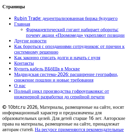
Страницы
Rubin Trade: децентрализованная биржа будущего
Главная
Фармацевтический гигант набирает обороты:
почему акции «Промомеда» укрепляют позиции
Другие новости
Как бороться с опозданиями сотрудников: от причин к
системному решению
Как законно списать долги и начать с нуля
Контакты
Купить кабель ВБбШв в Москве
Мадридская система-2026: расширение географии,
снижение пошлин и новые требования
О нас
Полный цикл производства гофроупаковки: от
инженерной разработки до серийной печати
© 10btc.ru 2026, Материалы, размещенные на сайте, носят
информационный характер и предназначены для
образовательных целей. Для детей старше 16 лет. Авторские
права на материалы, размещенные на сайте, принадлежат
авторам статей.
На ресурсе применяются рекомендательные