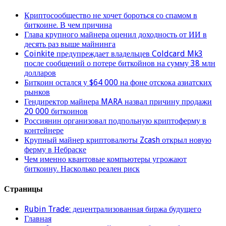
Криптосообщество не хочет бороться со спамом в
биткоине. В чем причина
Глава крупного майнера оценил доходность от ИИ в
десять раз выше майнинга
Coinkite предупреждает владельцев Coldcard Mk3
после сообщений о потере биткойнов на сумму 38 млн
долларов
Биткоин остался у $64 000 на фоне отскока азиатских
рынков
Гендиректор майнера MARA назвал причину продажи
20 000 биткоинов
Россиянин организовал подпольную криптоферму в
контейнере
Крупный майнер криптовалюты Zcash открыл новую
ферму в Небраске
Чем именно квантовые компьютеры угрожают
биткоину. Насколько реален риск
Страницы
Rubin Trade: децентрализованная биржа будущего
Главная