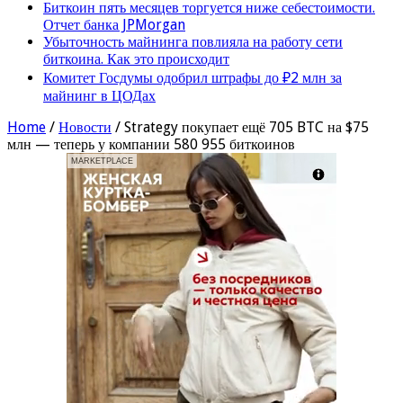
Биткоин пять месяцев торгуется ниже себестоимости.
Отчет банка JPMorgan
Убыточность майнинга повлияла на работу сети
биткоина. Как это происходит
Комитет Госдумы одобрил штрафы до ₽2 млн за
майнинг в ЦОДах
Home
/
Новости
/
Strategy покупает ещё 705 BTC на $75
млн — теперь у компании 580 955 биткоинов
MARKETPLACE