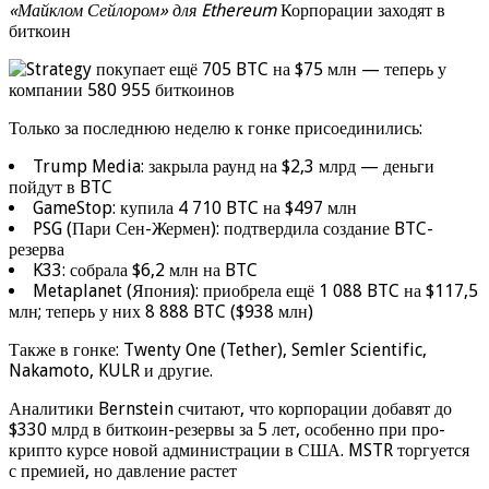
«Майклом Сейлором» для Ethereum
Корпорации заходят в
биткоин
Только за последнюю неделю к гонке присоединились:
Trump Media: закрыла раунд на $2,3 млрд — деньги
пойдут в BTC
GameStop: купила 4 710 BTC на $497 млн
PSG (Пари Сен-Жермен): подтвердила создание BTC-
резерва
K33: собрала $6,2 млн на BTC
Metaplanet (Япония): приобрела ещё 1 088 BTC на $117,5
млн; теперь у них 8 888 BTC ($938 млн)
Также в гонке: Twenty One (Tether), Semler Scientific,
Nakamoto, KULR и другие.
Аналитики Bernstein считают, что корпорации добавят до
$330 млрд в биткоин-резервы за 5 лет, особенно при про-
крипто курсе новой администрации в США. MSTR торгуется
с премией, но давление растет