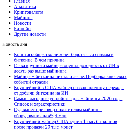
Главная
Аналитика
Криптовалюта
Майнинг
Новости
Биткойн
Другие новости
Новость дня
Криптосообщество не хочет бороться со спамом в
биткоине. В чем причина
Глава крупного майнера оценил доходность от ИИ в
десять раз выше майнинга
Майнерам биткоина не стало легче. Подборка ключевых
событий отрасли
Крупнейший в США майнер назвал причину перехода
от добычи биткоина на ИИ
Самые выгодные устройства для майнинга 2026 года.
Список и характеристики
Суд вынес приговор похитителям майнинг-
оборудования на ₽5,3 млн
Крупнейший майнер США купил 1 тыс. биткоинов
после продажи 20 тыс. монет