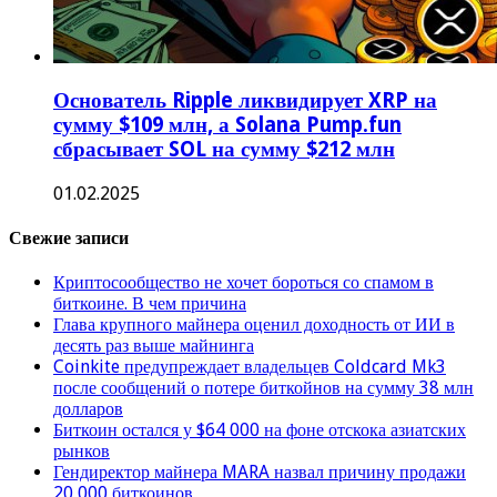
Основатель Ripple ликвидирует XRP на
сумму $109 млн, а Solana Pump.fun
сбрасывает SOL на сумму $212 млн
01.02.2025
Свежие записи
Криптосообщество не хочет бороться со спамом в
биткоине. В чем причина
Глава крупного майнера оценил доходность от ИИ в
десять раз выше майнинга
Coinkite предупреждает владельцев Coldcard Mk3
после сообщений о потере биткойнов на сумму 38 млн
долларов
Биткоин остался у $64 000 на фоне отскока азиатских
рынков
Гендиректор майнера MARA назвал причину продажи
20 000 биткоинов