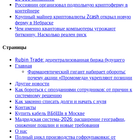
Россиянин организовал подпольную криптоферму в
контейнере
Крупный майнер криптовалюты Zcash открыл новую
ферму в Небраске
Чем именно квантовые компьютеры угрожают
биткоину. Насколько реален риск
Страницы
Rubin Trade: децентрализованная биржа будущего
Главная
Фармацевтический гигант набирает обороты:
почему акции «Промомеда» укрепляют позиции
Другие новости
Как бороться с опозданиями сотрудников: от причин к
системному решению
Как законно списать долги и начать с нуля
Контакты
Купить кабель ВБбШв в Москве
Мадридская система-2026: расширение географии,
снижение пошлин и новые требования
О нас
Полный цикл производства гофроупаковки: от