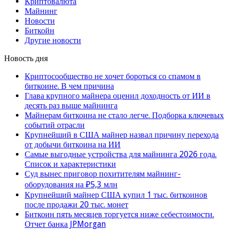
Криптовалюта
Майнинг
Новости
Биткойн
Другие новости
Новость дня
Криптосообщество не хочет бороться со спамом в
биткоине. В чем причина
Глава крупного майнера оценил доходность от ИИ в
десять раз выше майнинга
Майнерам биткоина не стало легче. Подборка ключевых
событий отрасли
Крупнейший в США майнер назвал причину перехода
от добычи биткоина на ИИ
Самые выгодные устройства для майнинга 2026 года.
Список и характеристики
Суд вынес приговор похитителям майнинг-
оборудования на ₽5,3 млн
Крупнейший майнер США купил 1 тыс. биткоинов
после продажи 20 тыс. монет
Биткоин пять месяцев торгуется ниже себестоимости.
Отчет банка JPMorgan