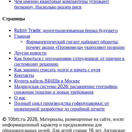
Чем именно квантовые компьютеры угрожают
биткоину. Насколько реален риск
Страницы
Rubin Trade: децентрализованная биржа будущего
Главная
Фармацевтический гигант набирает обороты:
почему акции «Промомеда» укрепляют позиции
Другие новости
Как бороться с опозданиями сотрудников: от причин к
системному решению
Как законно списать долги и начать с нуля
Контакты
Купить кабель ВБбШв в Москве
Мадридская система-2026: расширение географии,
снижение пошлин и новые требования
О нас
Полный цикл производства гофроупаковки: от
инженерной разработки до серийной печати
© 10btc.ru 2026, Материалы, размещенные на сайте, носят
информационный характер и предназначены для
образовательных целей. Для детей старше 16 лет. Авторские