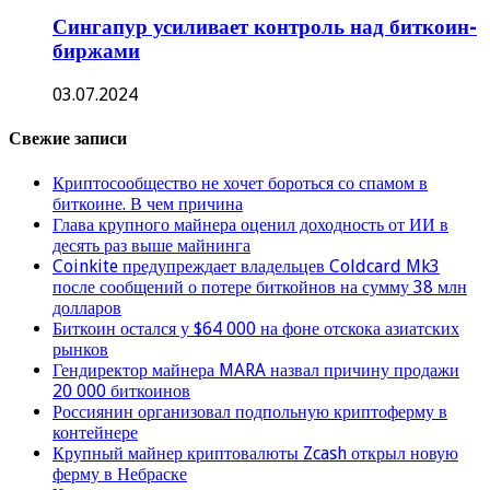
Сингапур усиливает контроль над биткоин-
биржами
03.07.2024
Свежие записи
Криптосообщество не хочет бороться со спамом в
биткоине. В чем причина
Глава крупного майнера оценил доходность от ИИ в
десять раз выше майнинга
Coinkite предупреждает владельцев Coldcard Mk3
после сообщений о потере биткойнов на сумму 38 млн
долларов
Биткоин остался у $64 000 на фоне отскока азиатских
рынков
Гендиректор майнера MARA назвал причину продажи
20 000 биткоинов
Россиянин организовал подпольную криптоферму в
контейнере
Крупный майнер криптовалюты Zcash открыл новую
ферму в Небраске