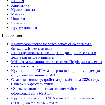
Главная
Аналитика
Криптовалюта
Майнинг
Новости
Биткойн
Другие новости
Новость дня
Криптосообщество не хочет бороться со спамом в
биткоине. В чем причина
Глава крупного майнера оценил доходность от ИИ в
десять раз выше майнинга
Майнерам биткоина не стало легче. Подборка ключевых
событий отрасли
Крупнейший в США майнер назвал причину перехода
от добычи биткоина на ИИ
Самые выгодные устройства для майнинга 2026 года.
Список и характеристики
Суд вынес приговор похитителям майнинг-
оборудования на ₽5,3 млн
Крупнейший майнер США купил 1 тыс. биткоинов
после продажи 20 тыс. монет